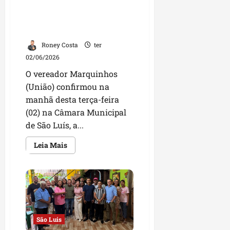
apoio
cuidar de quem sofre com
à
obesidade e diabetes em
cultura
maranhense
São Luís
Roney Costa
ter
02/06/2026
O vereador Marquinhos
(União) confirmou na
manhã desta terça-feira
(02) na Câmara Municipal
de São Luís, a...
Leia
Leia Mais
mais
sobre
Marquinhos
apresenta
projeto
inovador
para
cuidar
de
quem
São Luis
sofre