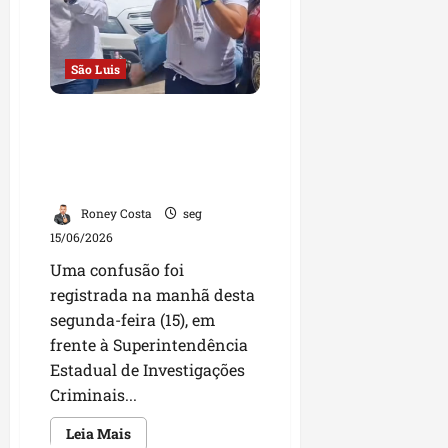
curso
a
de
Medicina
a
o
São Luis
U
Q
Confusão em frente à SEIC
P
termina com agressão a
o
jornalista e detenção de
d
suspeitos em São Luís
c
a
Roney Costa
seg
s
15/06/2026
t
Uma confusão foi
registrada na manhã desta
sáb
segunda-feira (15), em
08/08/202
frente à Superintendência
Estadual de Investigações
Criminais...
Leia
Leia Mais
mais