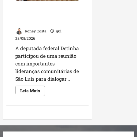
com
obesidade
Detinha reúne lideranças
e
diabetes
comunitárias e fortalece
em
São
diálogo em São Luís
Luís
Roney Costa
qui
28/05/2026
A deputada federal Detinha
participou de uma reunião
com importantes
lideranças comunitárias de
São Luís para dialogar...
Leia
Leia Mais
mais
sobre
Detinha
reúne
lideranças
Paginação
comunitárias
e
fortalece
de
diálogo
em