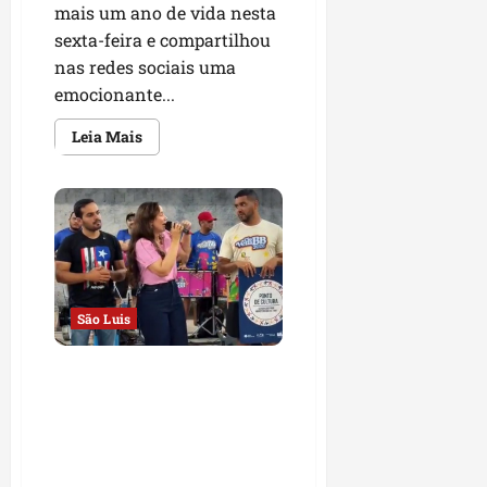
mais um ano de vida nesta
sexta-feira e compartilhou
nas redes sociais uma
emocionante...
Leia
Leia Mais
mais
sobre
Audréia
Noleto
celebra
mais
um
ano
de
vida
com
mensagem
São Luis
de
fé
e
Detinha e vereador Aldir
gratidão
Júnior prestigiam entrega
de certificação de Ponto de
Cultura e reforçam apoio à
cultura maranhense