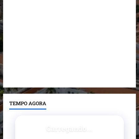
Orleans Brandão apresenta propostas para
segurança, saúde, infraestrutura e mobilidade
durante entrevista ao UQ Podcast
Detinha destaca trajetória política e reafirma
compromisso com o Maranhão
Conheça os candidatos do PL que disputam vagas
para deputado estadual
Detinha destaca trabalho social do Projeto Spartan
durante visita à Vila Fumacê
TEMPO AGORA
Carregando...