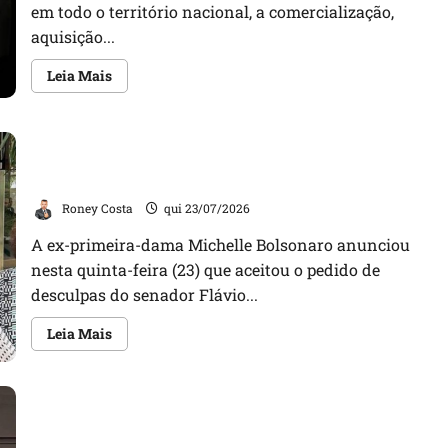
em todo o território nacional, a comercialização,
aquisição...
Leia
Leia Mais
mais
sobre
Nova
lei
autoriza
Michelle Bolsonaro aceita pedido de desculpas de
comercialização
e
Flávio Bolsonaro e defende união da direita
posse
de
Roney Costa
qui 23/07/2026
spray
de
pimenta
A ex-primeira-dama Michelle Bolsonaro anunciou
para
nesta quinta-feira (23) que aceitou o pedido de
defesa
pessoal
desculpas do senador Flávio...
de
mulheres
em
Leia
Leia Mais
todo
mais
o
sobre
Brasil
Michelle
Bolsonaro
aceita
pedido
de
desculpas