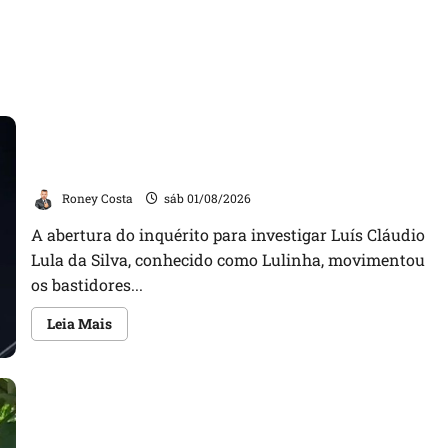
Sorteio no STF mantém André Mendonça na
relatoria de investigação contra Lulinha
Roney Costa
sáb 01/08/2026
A abertura do inquérito para investigar Luís Cláudio
Lula da Silva, conhecido como Lulinha, movimentou
os bastidores...
Leia
Leia Mais
mais
sobre
Sorteio
no
STF
mantém
André
Mendonça