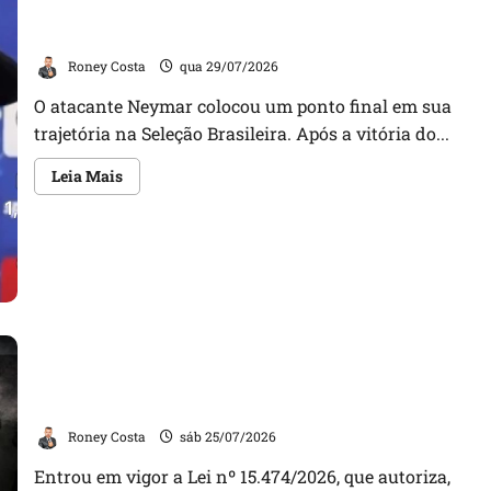
Neymar confirma fim de sua trajetória na Seleção
Brasileira após Copa de 2026
Roney Costa
qua 29/07/2026
O atacante Neymar colocou um ponto final em sua
trajetória na Seleção Brasileira. Após a vitória do...
Leia
Leia Mais
mais
sobre
Neymar
confirma
fim
de
sua
trajetória
na
Seleção
Brasileira
Nova lei autoriza comercialização e posse de spray
após
Copa
de pimenta para defesa pessoal de mulheres em todo
de
2026
o Brasil
Roney Costa
sáb 25/07/2026
Entrou em vigor a Lei nº 15.474/2026, que autoriza,