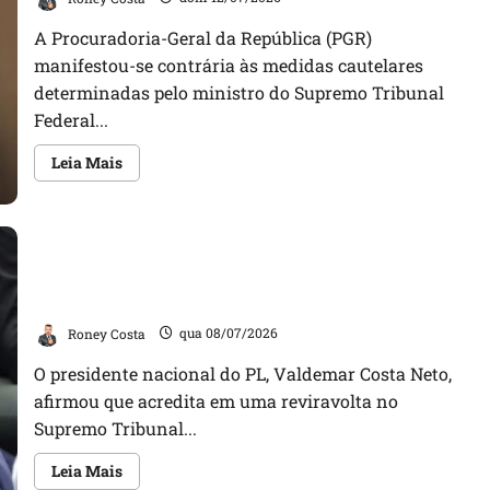
A Procuradoria-Geral da República (PGR)
manifestou-se contrária às medidas cautelares
determinadas pelo ministro do Supremo Tribunal
Federal...
Leia
Leia Mais
mais
sobre
PGR
se
manifesta
contra
medidas
Presidente do PL prevê reviravolta no STF e aposta
cautelares
impostas
em decisão favorável a Bolsonaro em até 20 dias
por
Flávio
Roney Costa
qua 08/07/2026
Dino
a
O presidente nacional do PL, Valdemar Costa Neto,
Valdemar
Costa
afirmou que acredita em uma reviravolta no
Neto
Supremo Tribunal...
Leia
Leia Mais
mais