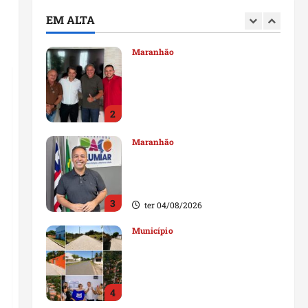
Maranhão
Dr. Hilton Gonçalo amplia
EM ALTA
base política com apoio do
prefeito de Lago dos
Rodrigues
2
ter 04/08/2026
Maranhão
Fred Campos se manifesta
sobre investigação e nega
irregularidades em repasse
3
ter 04/08/2026
Município
Prefeito Fred Campos
entrega mais de 10 ruas
pavimentadas em um único
dia e amplia obras em Paço
4
do Lumiar
Maranhão
ter 04/08/2026
Maedja Campos confirma
registro de candidatura e