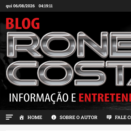
Ir
qui 06/08/2026
04:19:13
para
o
conteúdo
HOME
SOBRE O AUTOR
FALE 