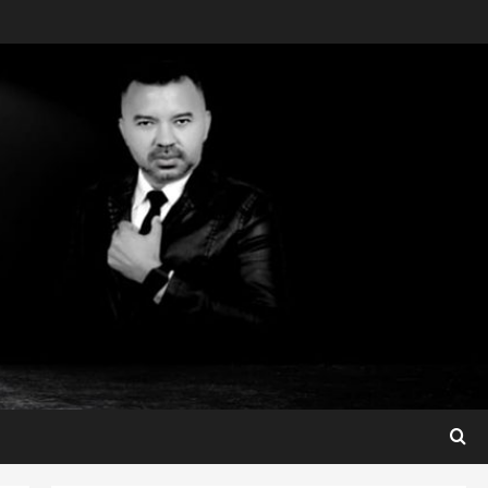
3
ter 04/08/2026
Município
Prefeito Fred Campos
entrega mais de 10 ruas
pavimentadas em um único
dia e amplia obras em Paço
4
do Lumiar
Maranhão
ter 04/08/2026
Maedja Campos confirma
registro de candidatura e
reforça compromisso com o
Maranhão
5
seg 03/08/2026
São Luis
Detinha destaca trabalho
social do Projeto Spartan
durante visita à Vila
Fumacê
1
qua 05/08/2026