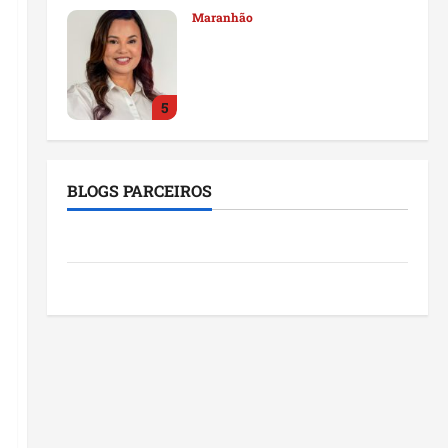
reforça compromisso com o
Maranhão
5
seg 03/08/2026
São Luis
Detinha destaca trabalho
social do Projeto Spartan
durante visita à Vila
Fumacê
1
qua 05/08/2026
BLOGS PARCEIROS
Maranhão
Dr. Hilton Gonçalo amplia
Blog da Mônica
base política com apoio do
prefeito de Lago dos
Blog do Pereira
Rodrigues
2
ter 04/08/2026
Maranhão
Fred Campos se manifesta
sobre investigação e nega
irregularidades em repasse
3
ter 04/08/2026