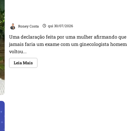
na
relatoria
de
“Jamais faria exame com um ginecologista homem”,
investigação
contra
diz mulher; declaração divide opiniões
Lulinha
Roney Costa
qui 30/07/2026
Uma declaração feita por uma mulher afirmando que
jamais faria um exame com um ginecologista homem
voltou...
Leia
Leia Mais
mais
sobre
“Jamais
faria
exame
com
um
ginecologista
homem”,
diz
mulher;
declaração
divide
opiniões