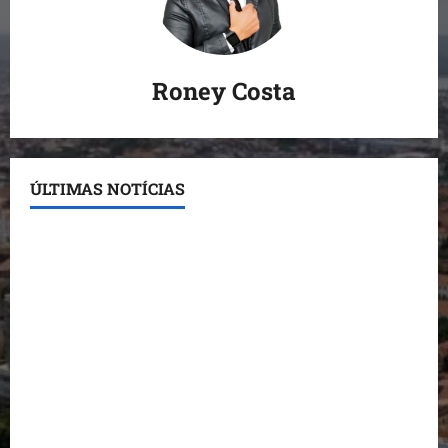
Roney Costa
ÚLTIMAS NOTÍCIAS
Conheça os candidatos do PL que disputam vagas
para deputado estadual
Detinha destaca trabalho social do Projeto Spartan
durante visita à Vila Fumacê
Dr. Hilton Gonçalo amplia base política com apoio
do prefeito de Lago dos Rodrigues
Fred Campos se manifesta sobre investigação e