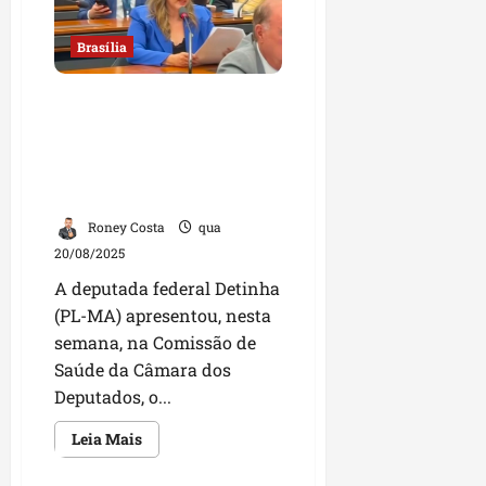
deputada
federal
Detinha
Brasília
participam
de
reunião
Deputada Detinha
em
Brasília
apresenta relatório de
em
busca
projeto que garante mais
de
proteção a bebês
melhorias
para
prematuros
o
Maranhão
Roney Costa
qua
20/08/2025
A deputada federal Detinha
(PL-MA) apresentou, nesta
semana, na Comissão de
Saúde da Câmara dos
Deputados, o...
Leia
Leia Mais
mais
sobre
Deputada