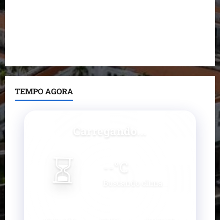
nega irregularidades em repasse
Prefeito Fred Campos entrega mais de 10 ruas
pavimentadas em um único dia e amplia obras em
Paço do Lumiar
TEMPO AGORA
Carregando...
⏳
--
°C
Buscando clima...