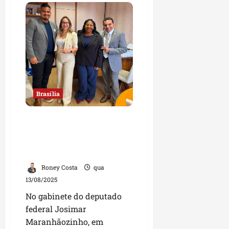
Detinha
apresenta
relatório
de
projeto
que
garante
mais
proteção
a
bebês
prematuros
Brasília
Josimar Maranhãozinho e
Detinha recebem prefeita
de Conceição do Lago Açu
no gabinete em Brasília
Roney Costa
qua
13/08/2025
No gabinete do deputado
federal Josimar
Maranhãozinho, em