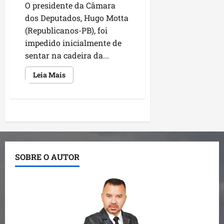
O presidente da Câmara
dos Deputados, Hugo Motta
(Republicanos-PB), foi
impedido inicialmente de
sentar na cadeira da...
Leia
Leia Mais
mais
sobre
Motta
tenta
sentar
Paginação
na
cadeira
da
de
Presidência
da
Câmara,
posts
SOBRE O AUTOR
deputado
da
oposição
não
deixa,
mas
depois
cede