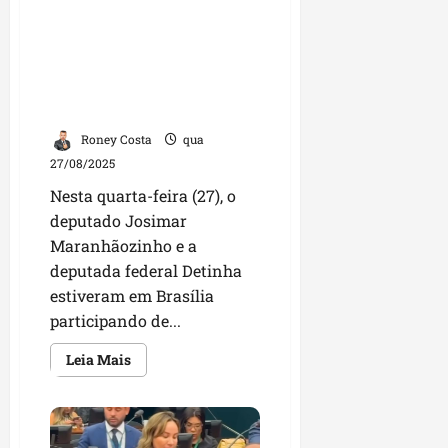
Josimar Maranhãozinho e
Bolsonaro
a deputada federal Detinha
participam de reunião em
Brasília em busca de
melhorias para o
Maranhão
Roney Costa
qua
27/08/2025
Nesta quarta-feira (27), o
deputado Josimar
Maranhãozinho e a
deputada federal Detinha
estiveram em Brasília
participando de...
Leia
Leia Mais
mais
sobre
Josimar
Maranhãozinho
e
a