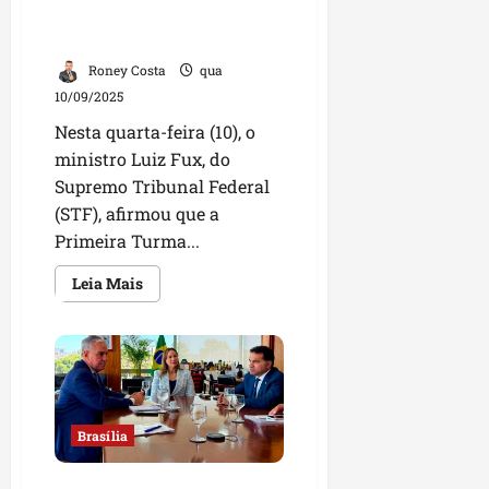
Roubalheira
P
em processos contra
do
INSS
a
Bolsonaro
ç
Roney Costa
qua
o
10/09/2025
d
o
Nesta quarta-feira (10), o
L
ministro Luiz Fux, do
u
Supremo Tribunal Federal
m
(STF), afirmou que a
i
Primeira Turma...
a
r
Leia
Leia Mais
mais
sobre
ter
Fux
questiona
04/08/202
competência
da
Primeira
Turma
do
STF
Brasília
em
processos
contra