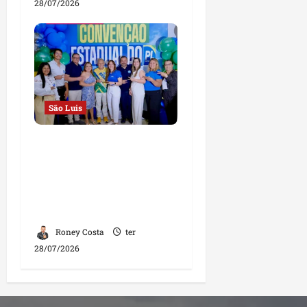
28/07/2026
São Luis
Convenção Estadual do
PL homologa
candidaturas e reforça
compromisso com o
futuro do Maranhão
Roney Costa
ter
28/07/2026