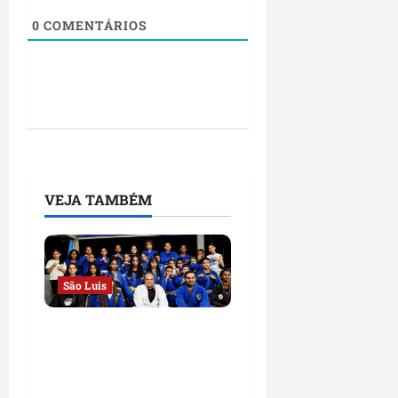
0
COMENTÁRIOS
VEJA TAMBÉM
São Luis
Detinha destaca
trabalho social do
Projeto Spartan durante
visita à Vila Fumacê