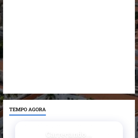
Detinha destaca trabalho social do Projeto Spartan
durante visita à Vila Fumacê
Dr. Hilton Gonçalo amplia base política com apoio
do prefeito de Lago dos Rodrigues
Fred Campos se manifesta sobre investigação e
nega irregularidades em repasse
Prefeito Fred Campos entrega mais de 10 ruas
pavimentadas em um único dia e amplia obras em
Paço do Lumiar
TEMPO AGORA
Carregando...