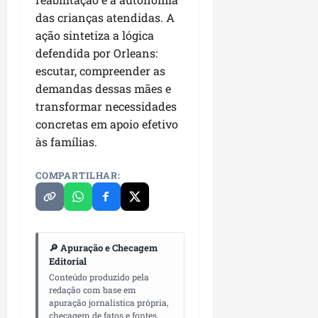
P
das crianças atendidas. A
a
ação sintetiza a lógica
ç
defendida por Orleans:
o
d
escutar, compreender as
o
demandas dessas mães e
L
transformar necessidades
u
concretas em apoio efetivo
m
às famílias.
i
a
COMPARTILHAR:
r
ter
04/08/202
🔎 Apuração e Checagem
Editorial
Conteúdo produzido pela
redação com base em
apuração jornalística própria,
checagem de fatos e fontes