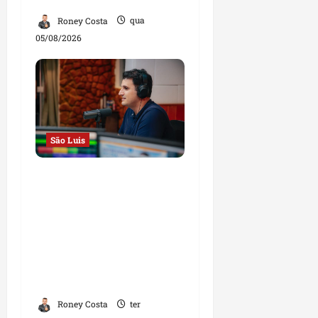
Roney Costa
qua
05/08/2026
São Luis
Em entrevista à Rádio
Educadora, Orleans
Brandão defende
campanha de propostas
e afirma que será o
governador das
oportunidades
Roney Costa
ter