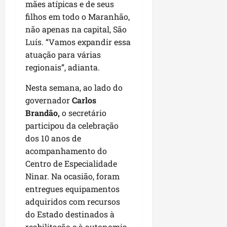
i
mães atípicas e de seus
i
e
u
a
filhos em todo o Maranhão,
c
p
e
r
não apenas na capital, São
o
a
s
Luís. “Vamos expandir essa
d
s
ter
i
atuação para várias
s
ter
04/08/202
a
e
regionais”, adianta.
04/08/202
e
a
Nesta semana, ao lado do
ter
m
governador
Carlos
04/08/202
p
Brandão,
o secretário
l
participou da celebração
i
dos 10 anos de
a
acompanhamento do
o
Centro de Especialidade
b
Ninar. Na ocasião, foram
r
a
entregues equipamentos
s
adquiridos com recursos
e
do Estado destinados à
m
reabilitação e à autonomia