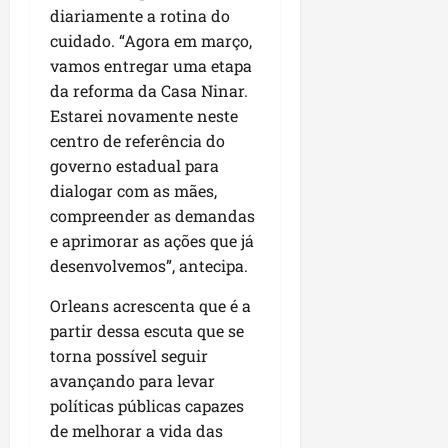
u
e
e
i
l
p
diariamente a rotina do
a
g
f
s
l
cuidado. “Agora em março,
s
a
e
i
i
qui
vamos entregar uma etapa
p
i
i
t
a
06/08/202
da reforma da Casa Ninar.
a
r
t
a
o
v
Estarei novamente neste
r
o
à
b
i
e
d
centro de referência do
V
r
m
g
e
i
governo estadual para
a
e
u
L
l
s
dialogar com as mães,
n
l
a
a
e
compreender as demandas
t
a
g
F
m
e aprimorar as ações que já
a
r
o
u
P
desenvolvemos”, antecipa.
d
i
d
m
a
a
d
o
a
ç
Orleans acrescenta que é a
s
a
s
c
o
partir dessa escuta que se
e
d
R
ê
d
torna possível seguir
m
e
o
o
u
s
avançando para levar
d
L
qua
m
e
r
políticas públicas capazes
05/08/202
u
ú
m
i
de melhorar a vida das
m
n
r
g