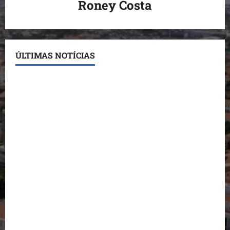
Roney Costa
ÚLTIMAS NOTÍCIAS
Conheça os candidatos do PL que disputam vagas
para deputado estadual
Detinha destaca trabalho social do Projeto Spartan
durante visita à Vila Fumacê
Dr. Hilton Gonçalo amplia base política com apoio
do prefeito de Lago dos Rodrigues
Fred Campos se manifesta sobre investigação e
nega irregularidades em repasse
Prefeito Fred Campos entrega mais de 10 ruas
pavimentadas em um único dia e amplia obras em