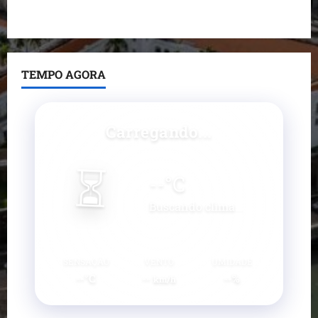
Paço do Lumiar
TEMPO AGORA
Carregando...
⏳
--
°C
Buscando clima...
SENSAÇÃO
VENTO
UMIDADE
--°C
--
--%
km/h