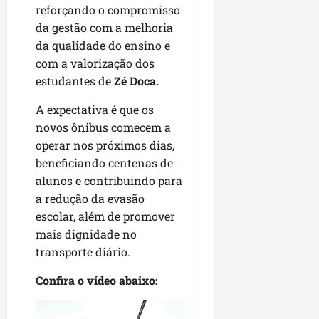
u
e
e
i
l
reforçando o compromisso
p
a
g
f
s
l
da gestão com a melhoria
s
a
e
i
i
qui
da qualidade do ensino e
p
i
i
t
a
06/08/202
com a valorização dos
a
r
t
a
o
estudantes de
Zé Doca.
v
r
o
à
b
i
e
d
V
r
A expectativa é que os
m
g
e
i
a
novos ônibus comecem a
e
u
L
l
s
n
operar nos próximos dias,
l
a
a
e
t
a
g
beneficiando centenas de
F
m
a
r
o
u
alunos e contribuindo para
P
d
i
d
m
a
a redução da evasão
a
d
o
a
ç
escolar, além de promover
s
a
s
c
o
mais dignidade no
e
d
R
ê
d
transporte diário.
m
e
o
o
u
s
d
L
qua
Confira o vídeo abaixo:
m
e
r
05/08/202
u
ú
m
i
m
Tocador
n
r
g