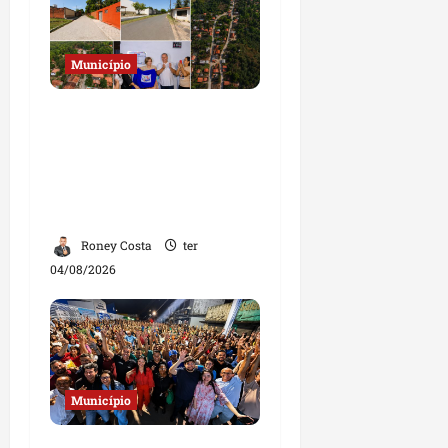
Município
Prefeito Fred Campos
entrega mais de 10 ruas
pavimentadas em um
único dia e amplia obras
em Paço do Lumiar
Roney Costa
ter
04/08/2026
Município