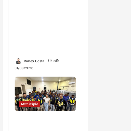
Josimar
Maranhãozinho
participa de
inauguração de escola e
destaca investimentos
na educação em
Governador Nunes
Freire
Roney Costa
sáb
01/08/2026
Município
Deputada Solange
Almeida fortalece