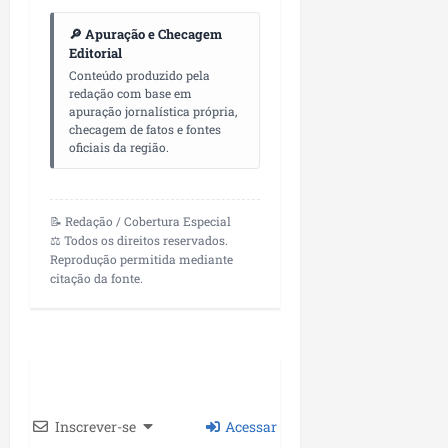
P
a
🔎 Apuração e Checagem
ç
Editorial
o
Conteúdo produzido pela
redação com base em
d
apuração jornalística própria,
o
checagem de fatos e fontes
L
oficiais da região.
u
m
i
📝 Redação / Cobertura Especial
a
⚖️ Todos os direitos reservados.
r
Reprodução permitida mediante
citação da fonte.
ter
04/08/202
Inscrever-se
Acessar