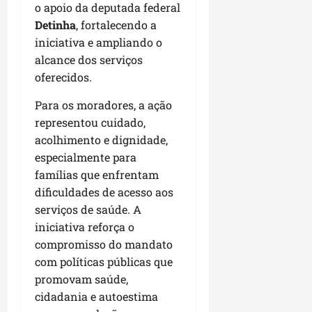
u
e
e
i
o apoio da deputada federal
l
p
a
g
f
s
Detinha
, fortalecendo a
l
s
a
e
i
i
iniciativa e ampliando o
qui
p
i
i
t
a
06/08/202
alcance dos serviços
a
r
t
a
o
oferecidos.
v
r
o
à
b
i
e
d
V
r
Para os moradores, a ação
m
g
e
i
a
representou cuidado,
e
u
L
l
s
acolhimento e dignidade,
n
l
a
a
e
t
especialmente para
a
g
F
m
a
r
o
famílias que enfrentam
u
P
d
i
d
m
dificuldades de acesso aos
a
a
d
o
a
ç
serviços de saúde. A
s
a
s
c
o
iniciativa reforça o
e
d
R
ê
d
compromisso do mandato
m
e
o
o
com políticas públicas que
u
s
d
L
qua
m
promovam saúde,
e
r
05/08/202
u
ú
m
cidadania e autoestima
i
m
n
r
g