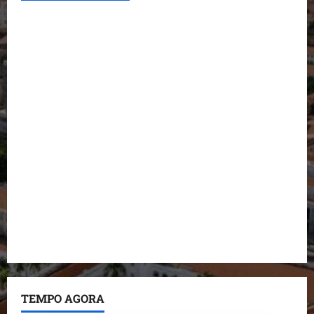
Conheça os candidatos do PL que disputam vagas
para deputado estadual
Detinha destaca trabalho social do Projeto Spartan
durante visita à Vila Fumacê
Dr. Hilton Gonçalo amplia base política com apoio
do prefeito de Lago dos Rodrigues
Fred Campos se manifesta sobre investigação e
nega irregularidades em repasse
Prefeito Fred Campos entrega mais de 10 ruas
pavimentadas em um único dia e amplia obras em
Paço do Lumiar
TEMPO AGORA