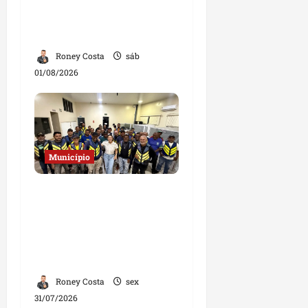
na educação em
Governador Nunes
Freire
Roney Costa
sáb
01/08/2026
Município
Deputada Solange
Almeida fortalece
diálogo com
mototaxistas durante
encontro em Santa Inês
Roney Costa
sex
31/07/2026