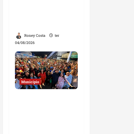
entrega mais de 10 ruas
pavimentadas em um
único dia e amplia obras
em Paço do Lumiar
Roney Costa
ter
04/08/2026
Município
Josimar
Maranhãozinho
participa de
inauguração de escola e
destaca investimentos