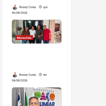
estadual
Roney Costa
qui
06/08/2026
Maranhão
Dr. Hilton Gonçalo
amplia base política
com apoio do prefeito de
Lago dos Rodrigues
Roney Costa
ter
04/08/2026