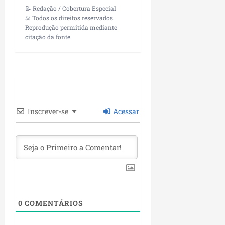
i
i
📝 Redação / Cobertura Especial
e
u
a
⚖️ Todos os direitos reservados.
c
p
e
r
Reprodução permitida mediante
o
a
s
citação da fonte.
d
s
ter
i
s
ter
04/08/202
a
e
04/08/202
e
a
ter
m
04/08/202
p
Inscrever-se
Acessar
l
i
a
o
b
r
a
s
0
COMENTÁRIOS
e
m