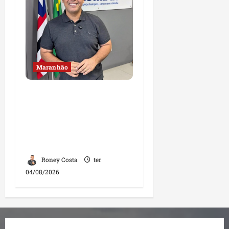
Maranhão
Fred Campos se
manifesta sobre
investigação e nega
irregularidades em
repasse
Roney Costa
ter
04/08/2026