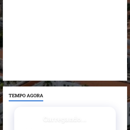
Detinha destaca trabalho social do Projeto Spartan
durante visita à Vila Fumacê
Dr. Hilton Gonçalo amplia base política com apoio
do prefeito de Lago dos Rodrigues
Fred Campos se manifesta sobre investigação e
nega irregularidades em repasse
Prefeito Fred Campos entrega mais de 10 ruas
pavimentadas em um único dia e amplia obras em
Paço do Lumiar
TEMPO AGORA
Carregando...