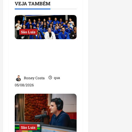
VEJA TAMBÉM
São Luis
Detinha destaca
trabalho social do
Projeto Spartan durante
visita à Vila Fumacê
Roney Costa
qua
05/08/2026
São Luis