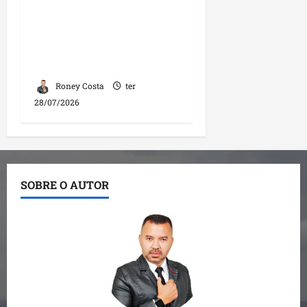
PL homologa
candidaturas e reforça
compromisso com o
futuro do Maranhão
Roney Costa
ter
28/07/2026
SOBRE O AUTOR