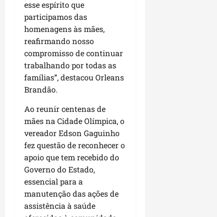
u
e
e
i
esse espírito que
l
p
a
g
f
s
participamos das
l
s
a
e
i
i
homenagens às mães,
qui
p
i
i
t
a
06/08/202
reafirmando nosso
a
r
t
a
o
compromisso de continuar
v
r
o
à
b
trabalhando por todas as
i
e
d
V
r
m
g
famílias”, destacou Orleans
e
i
a
e
u
L
Brandão.
l
s
n
l
a
a
e
t
Ao reunir centenas de
a
g
F
m
a
r
o
mães na Cidade Olímpica, o
u
P
d
i
d
m
vereador Edson Gaguinho
a
a
d
o
a
ç
fez questão de reconhecer o
s
a
s
c
o
apoio que tem recebido do
e
d
R
ê
d
Governo do Estado,
m
e
o
o
essencial para a
u
s
d
L
qua
m
manutenção das ações de
e
r
05/08/202
u
ú
m
assistência à saúde
i
m
n
r
g