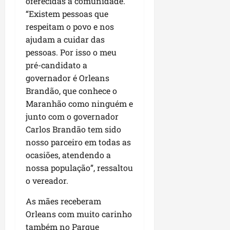
oferecidas à comunidade.
i
i
e
u
“Existem pessoas que
a
c
p
e
r
respeitam o povo e nos
o
a
s
ajudam a cuidar das
d
s
ter
pessoas. Por isso o meu
i
s
ter
04/08/202
pré-candidato a
a
e
04/08/202
e
governador é Orleans
a
Brandão, que conhece o
ter
m
04/08/202
Maranhão como ninguém e
p
junto com o governador
l
Carlos Brandão tem sido
i
nosso parceiro em todas as
a
ocasiões, atendendo a
o
b
nossa população”, ressaltou
r
o vereador.
a
s
As mães receberam
e
Orleans com muito carinho
m
também no Parque