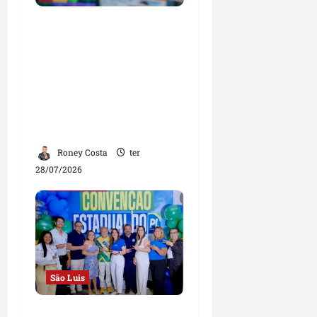
Em entrevista à Rádio
Educadora, Orleans
Brandão defende
campanha de propostas
e afirma que será o
governador das
oportunidades
Roney Costa
ter
28/07/2026
São Luis
Convenção Estadual do