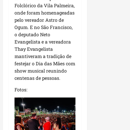
P
Folclórico da Vila Palmeira,
a
onde foram homenageadas
ç
pelo vereador Astro de
o
Ogum. E no São Francisco,
d
o deputado Neto
o
L
Evangelista e a vereadora
u
Thay Evangelista
m
mantiveram a tradição de
i
festejar o Dia das Mães com
a
show musical reunindo
r
centenas de pessoas.
ter
Fotos:
04/08/202