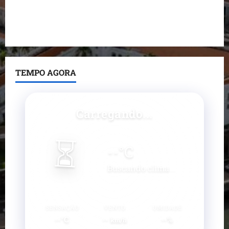
Prefeito Fred Campos entrega mais de 10 ruas
pavimentadas em um único dia e amplia obras em
Paço do Lumiar
TEMPO AGORA
Carregando...
⏳
--
°C
Buscando clima...
SENSAÇÃO
VENTO
UMIDADE
--°C
--
--%
km/h