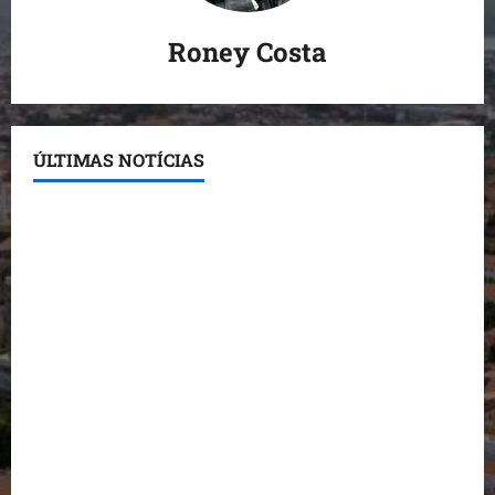
Roney Costa
ÚLTIMAS NOTÍCIAS
Conheça os candidatos do PL que disputam vagas
para deputado estadual
Detinha destaca trabalho social do Projeto Spartan
durante visita à Vila Fumacê
Dr. Hilton Gonçalo amplia base política com apoio
do prefeito de Lago dos Rodrigues
Fred Campos se manifesta sobre investigação e
nega irregularidades em repasse