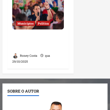
Municípios
Política
Governo amplia
combate à fome e leva
mais obras a municípios
Roney Costa
qua
29/10/2025
SOBRE O AUTOR