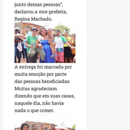
i
junto dessas pessoas”,
i
e
u
a
c
declarou a vice-prefeita,
p
e
r
o
a
Regina Machado.
s
d
s
ter
i
s
ter
04/08/202
a
e
04/08/202
e
a
ter
m
04/08/202
p
A entrega foi marcada por
l
muita emoção por parte
i
das pessoas beneficiadas.
a
o
Muitas agradeciam
b
dizendo que em suas casas,
r
naquele dia, não havia
a
nada o que comer.
s
e
m