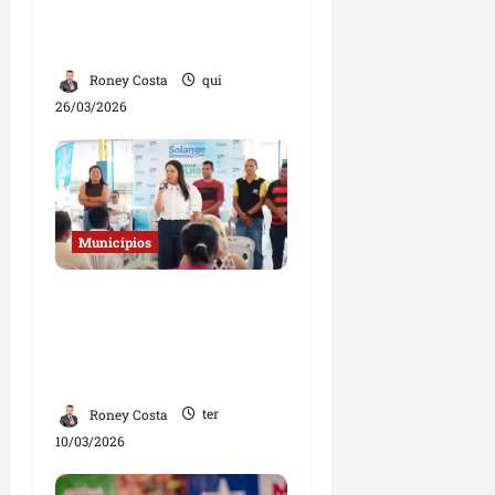
Benedito do Rio Preto e
Afonso Cunha
Roney Costa
qui
26/03/2026
Municípios
Solange Almeida realiza
ação social e entrega
óculos gratuitos em
Bom Jesus e Buriticupu
Roney Costa
ter
10/03/2026