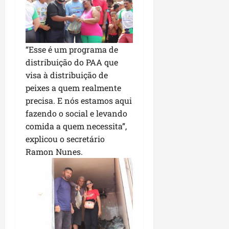
P
a
ç
o
“Esse é um programa de
d
o
distribuição do PAA que
L
visa à distribuição de
u
peixes a quem realmente
m
precisa. E nós estamos aqui
i
fazendo o social e levando
a
comida a quem necessita”,
r
explicou o secretário
Ramon Nunes.
ter
04/08/202