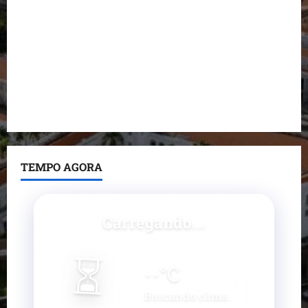
do prefeito de Lago dos Rodrigues
Fred Campos se manifesta sobre investigação e
nega irregularidades em repasse
Prefeito Fred Campos entrega mais de 10 ruas
pavimentadas em um único dia e amplia obras em
Paço do Lumiar
TEMPO AGORA
Carregando...
⏳
--
°C
Buscando clima...