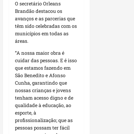
u
e
e
i
l
O secretário Orleans
p
a
g
f
s
l
Brandão destacou os
s
a
e
i
i
qui
avanços e as parcerias que
p
i
i
t
a
06/08/202
têm sido celebradas com os
a
r
t
a
o
municípios em todas as
v
r
o
à
b
i
áreas.
e
d
V
r
m
g
e
i
a
“A nossa maior obra é
e
u
L
l
s
n
cuidar das pessoas. E é isso
l
a
a
e
t
a
que estamos fazendo em
g
F
m
a
r
o
u
São Benedito e Afonso
P
d
i
d
m
Cunha, garantindo que
a
a
d
o
a
ç
nossas crianças e jovens
s
a
s
c
o
tenham acesso digno e de
e
d
R
ê
d
qualidade à educação, ao
m
e
o
o
esporte, à
u
s
d
L
qua
m
e
profissionalização; que as
r
05/08/202
u
ú
m
i
pessoas possam ter fácil
m
n
r
g