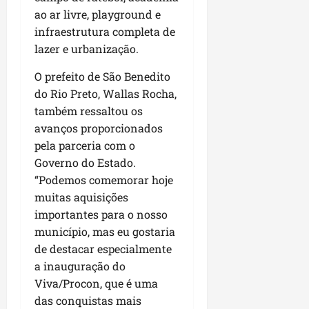
P
ao ar livre, playground e
a
infraestrutura completa de
ç
lazer e urbanização.
o
d
O prefeito de São Benedito
o
do Rio Preto, Wallas Rocha,
L
também ressaltou os
u
m
avanços proporcionados
i
pela parceria com o
a
Governo do Estado.
r
“Podemos comemorar hoje
muitas aquisições
ter
importantes para o nosso
04/08/202
município, mas eu gostaria
de destacar especialmente
a inauguração do
Viva/Procon, que é uma
das conquistas mais