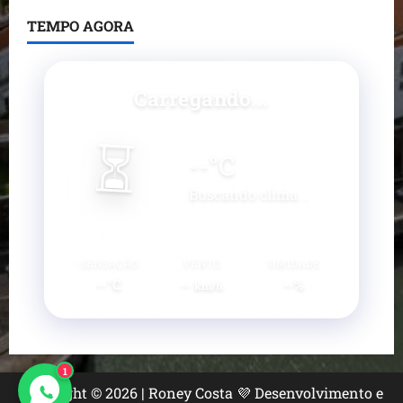
TEMPO AGORA
Carregando...
⏳
--
°C
Buscando clima...
SENSAÇÃO
VENTO
UMIDADE
--°C
--
--%
km/h
1
Copyright © 2026 | Roney Costa 💜 Desenvolvimento e