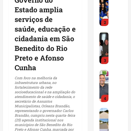
Governo do
D
a
C
s
s
P
Estado amplia
e
o
a
t
e
r
t
s
m
a
p
serviços de
o
i
c
2
p
s
o
j
saúde, educação e
n
a
o
o
l
e
h
Maranhão
n
s
b
í
cidadania em São
t
D
a
d
e
r
t
o
Benedito do Rio
r
d
i
n
e
i
S
.
e
d
t
i
c
Preto e Afonso
p
H
s
3
a
r
n
a
a
Cunha
i
t
t
e
v
c
r
l
Maranhão
a
o
g
e
o
t
F
Com foco na melhoria da
t
c
s
a
s
m
a
infraestrutura urbana, no
r
o
a
d
m
t
fortalecimento da rede
a
n
e
n
t
socioeducacional e na ampliação do
o
a
i
p
d
atendimento de saúde e cidadania, o
d
G
4
r
P
i
g
o
u
secretário de Assuntos
C
o
a
L
s
Municipalistas, Orleans Brandão,
a
i
r
a
Município
n
representando o governador Carlos
b
q
d
ç
o
a
Brandão, cumpriu nesta quarta-feira
P
m
ç
a
u
e
ã
d
(25) agenda institucional nos
n
r
p
a
l
e
municípios de São Benedito do Rio
1
o
o
t
e
o
Preto e Afonso Cunha, marcada por
l
h