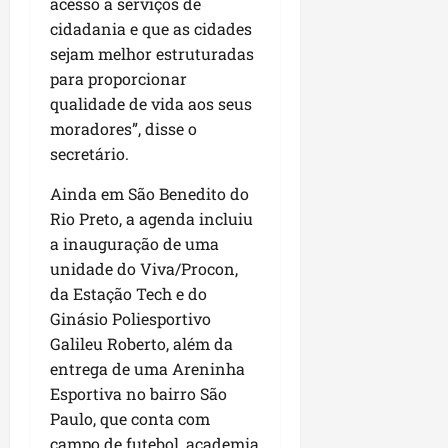
acesso a serviços de
i
i
e
u
a
cidadania e que as cidades
c
p
e
r
sejam melhor estruturadas
o
a
s
para proporcionar
d
s
ter
qualidade de vida aos seus
i
s
ter
04/08/202
a
moradores”, disse o
e
04/08/202
e
secretário.
a
ter
m
Ainda em São Benedito do
04/08/202
p
Rio Preto, a agenda incluiu
l
a inauguração de uma
i
unidade do Viva/Procon,
a
da Estação Tech e do
o
Ginásio Poliesportivo
b
Galileu Roberto, além da
r
entrega de uma Areninha
a
s
Esportiva no bairro São
e
Paulo, que conta com
m
campo de futebol, academia