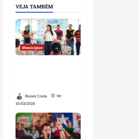
VEJA TAMBÉM
Municípios
Solange Almeida realiza
ação social e entrega
óculos gratuitos em
Bom Jesus e Buriticupu
Roney Costa
ter
10/03/2026