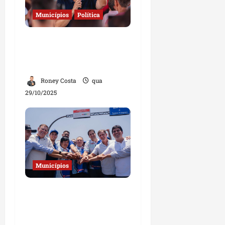
Municípios
Política
Governo amplia
combate à fome e leva
mais obras a municípios
Roney Costa
qua
29/10/2025
Municípios
Prefeitos agradecem ao
governo municipalista
pela MA-006