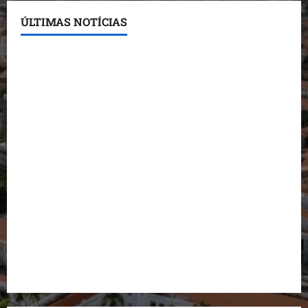
ÚLTIMAS NOTÍCIAS
Conheça os candidatos do PL que disputam vagas
para deputado estadual
Detinha destaca trabalho social do Projeto Spartan
durante visita à Vila Fumacê
Dr. Hilton Gonçalo amplia base política com apoio
do prefeito de Lago dos Rodrigues
Fred Campos se manifesta sobre investigação e
nega irregularidades em repasse
Prefeito Fred Campos entrega mais de 10 ruas
pavimentadas em um único dia e amplia obras em
Paço do Lumiar