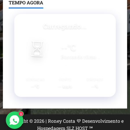
TEMPO AGORA
Carregando...
⏳
--
°C
Buscando clima...
SENSAÇÃO
VENTO
UMIDADE
--°C
--
--%
km/h
1
Copyright © 2026 | Roney Costa 💜 Desenvolvimento e
Hospedagem SLZ HOST ℠