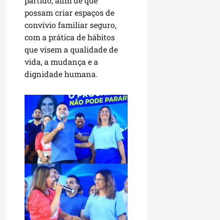
partido, afim de que
i
i
e
u
possam criar espaços de
a
c
p
e
r
convívio familiar seguro,
o
a
s
com a prática de hábitos
d
s
ter
que visem a qualidade de
i
s
ter
04/08/202
vida, a mudança e a
a
e
04/08/202
e
dignidade humana.
a
ter
m
04/08/202
p
l
i
a
o
b
r
a
s
e
m