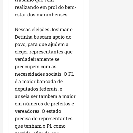
u
e
e
i
l
p
realizando em prol do bem-
a
g
f
s
l
s
estar dos maranhenses.
a
e
i
i
qui
p
i
i
t
a
06/08/202
a
r
t
a
Nessas eleições Josimar e
o
v
r
o
à
Detinha buscam apoio do
b
i
e
d
V
r
povo, para que ajudem a
m
g
e
i
a
eleger representantes que
e
u
L
l
s
verdadeiramente se
n
l
a
a
e
preocupem com as
t
a
g
F
m
a
r
necessidades sociais. O PL
o
u
P
d
i
d
é a maior bancada de
m
a
a
d
o
a
deputados federais, e
ç
s
a
s
c
o
anseia ser também a maior
e
d
R
ê
d
em números de prefeitos e
m
e
o
o
vereadores. O estado
u
s
d
L
qua
precisa de representantes
m
e
r
05/08/202
u
ú
que tenham o PL como
m
i
m
n
r
g