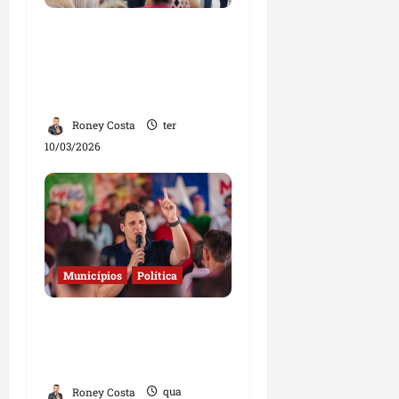
Solange Almeida realiza
ação social e entrega
óculos gratuitos em
Bom Jesus e Buriticupu
Roney Costa
ter
10/03/2026
Municípios
Política
Governo amplia
combate à fome e leva
mais obras a municípios
Roney Costa
qua