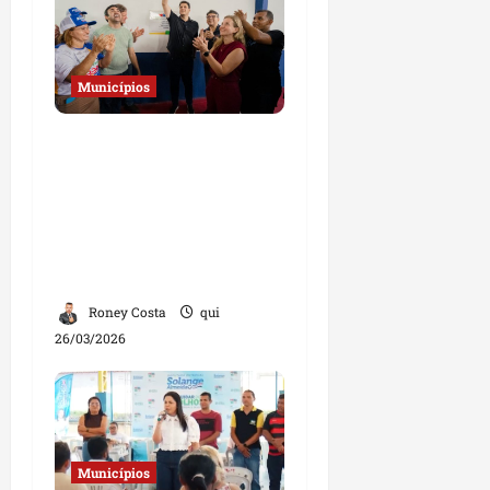
Municípios
Governo do Estado
amplia serviços de
saúde, educação e
cidadania em São
Benedito do Rio Preto e
Afonso Cunha
Roney Costa
qui
26/03/2026
Municípios