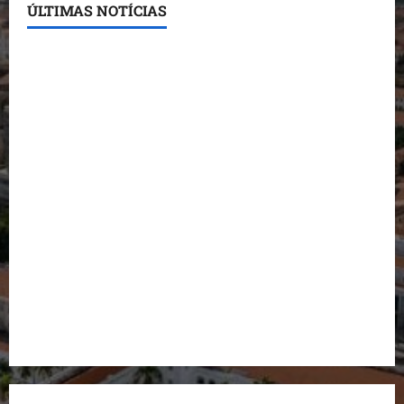
ÚLTIMAS NOTÍCIAS
Conheça os candidatos do PL que disputam vagas
para deputado estadual
Detinha destaca trabalho social do Projeto Spartan
durante visita à Vila Fumacê
Dr. Hilton Gonçalo amplia base política com apoio
do prefeito de Lago dos Rodrigues
Fred Campos se manifesta sobre investigação e
nega irregularidades em repasse
Prefeito Fred Campos entrega mais de 10 ruas
pavimentadas em um único dia e amplia obras em
Paço do Lumiar