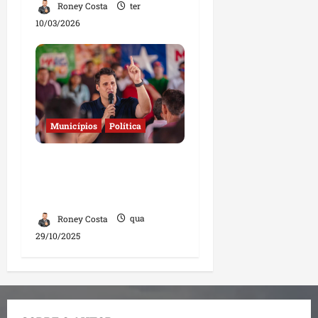
Roney Costa
ter
10/03/2026
Municípios
Política
Governo amplia
combate à fome e leva
mais obras a municípios
Roney Costa
qua
29/10/2025