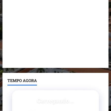
do prefeito de Lago dos Rodrigues
Fred Campos se manifesta sobre investigação e
nega irregularidades em repasse
Prefeito Fred Campos entrega mais de 10 ruas
pavimentadas em um único dia e amplia obras em
Paço do Lumiar
Maedja Campos confirma registro de candidatura e
reforça compromisso com o Maranhão
TEMPO AGORA
Carregando...