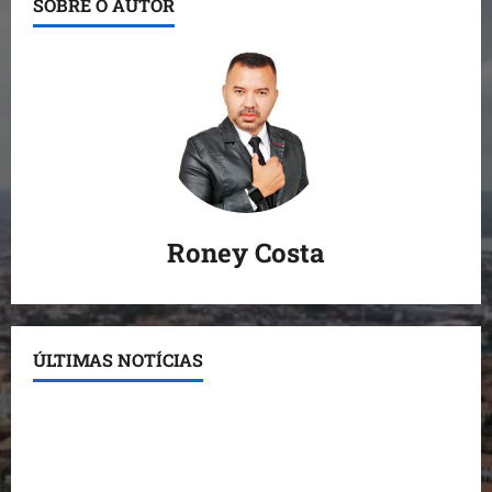
SOBRE O AUTOR
Roney Costa
ÚLTIMAS NOTÍCIAS
Detinha destaca trabalho social do Projeto Spartan
durante visita à Vila Fumacê
Dr. Hilton Gonçalo amplia base política com apoio