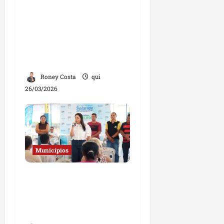
amplia serviços de
saúde, educação e
cidadania em São
Benedito do Rio Preto e
Afonso Cunha
Roney Costa
qui
26/03/2026
Municípios
Solange Almeida realiza
ação social e entrega
óculos gratuitos em
Bom Jesus e Buriticupu