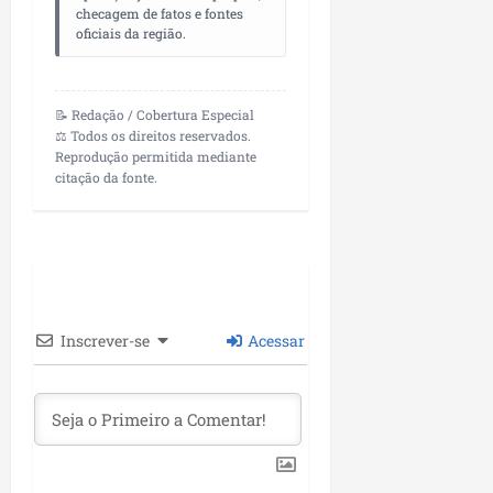
04/08/202
checagem de fatos e fontes
m
e
oficiais da região.
i
a
ter
s
m
04/08/202
s
p
o
📝 Redação / Cobertura Especial
l
⚖️ Todos os direitos reservados.
c
i
Reprodução permitida mediante
o
a
citação da fonte.
m
o
o
b
M
r
a
a
r
s
a
e
n
m
Inscrever-se
Acessar
h
P
ã
a
o
ç
o
d
seg
o
03/08/202