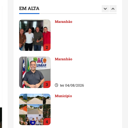
durante visita à Vila
EM ALTA
Fumacê
1
qua 05/08/2026
Maranhão
Dr. Hilton Gonçalo amplia
base política com apoio do
prefeito de Lago dos
Rodrigues
2
ter 04/08/2026
Maranhão
Fred Campos se manifesta
sobre investigação e nega
irregularidades em repasse
3
ter 04/08/2026
Município
Prefeito Fred Campos
entrega mais de 10 ruas
pavimentadas em um único
dia e amplia obras em Paço
4
do Lumiar