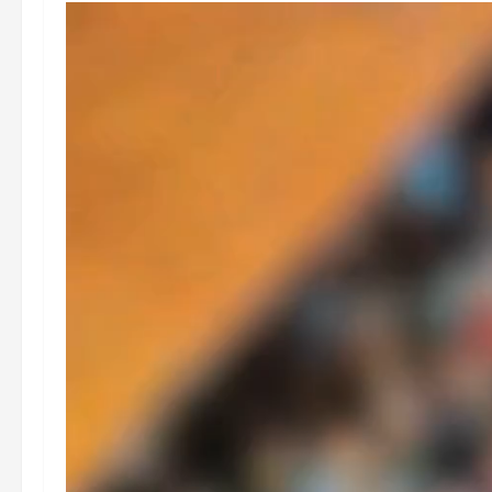
Tocador
de
vídeo