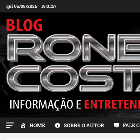
Ir
qui 06/08/2026
19:01:58
para
o
conteúdo
HOME
SOBRE O AUTOR
FALE 