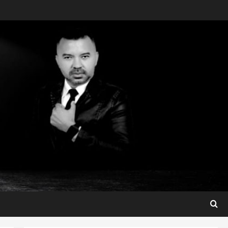
Maranhão
Fred Campos se manifesta
sobre investigação e nega
irregularidades em repasse
3
ter 04/08/2026
Município
Prefeito Fred Campos
entrega mais de 10 ruas
pavimentadas em um único
dia e amplia obras em Paço
4
do Lumiar
Maranhão
ter 04/08/2026
Maedja Campos confirma
registro de candidatura e
reforça compromisso com o
Maranhão
5
seg 03/08/2026
São Luis
Detinha destaca trabalho
social do Projeto Spartan