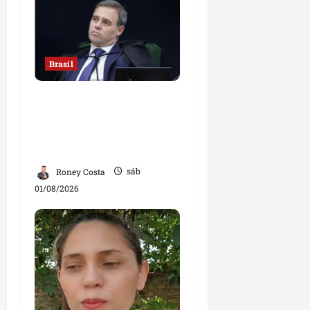
Brasil
Sorteio no STF mantém
André Mendonça na
relatoria de investigação
contra Lulinha
Roney Costa
sáb
01/08/2026