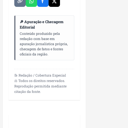
L
u
m
🔎 Apuração e Checagem
i
Editorial
a
Conteúdo produzido pela
r
redação com base em
apuração jornalística própria,
ter
checagem de fatos e fontes
04/08/202
oficiais da região.
📝 Redação / Cobertura Especial
⚖️ Todos os direitos reservados.
Reprodução permitida mediante
citação da fonte.