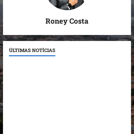
Roney Costa
ÚLTIMAS NOTÍCIAS
Detinha destaca trabalho social do Projeto Spartan
durante visita à Vila Fumacê
Dr. Hilton Gonçalo amplia base política com apoio
do prefeito de Lago dos Rodrigues
Fred Campos se manifesta sobre investigação e
nega irregularidades em repasse
Prefeito Fred Campos entrega mais de 10 ruas
pavimentadas em um único dia e amplia obras em