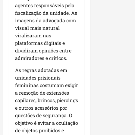
i
i
e
d
V
M
r
agentes responsáveis pela
d
m
g
e
i
a
a
fiscalização da unidade. As
a
e
u
L
l
r
s
imagens da advogada com
t
n
l
a
a
a
e
u
visual mais natural
t
a
g
F
n
m
r
a
viralizaram nas
r
o
u
h
P
a
d
i
d
plataformas digitais e
m
ã
a
e
a
d
o
a
dividiram opiniões entre
o
ç
r
s
a
s
c
o
admiradores e críticos.
e
e
d
R
ê
d
seg
f
m
e
o
As regras adotadas em
o
03/08/202
o
u
s
d
unidades prisionais
L
qua
r
m
e
r
05/08/202
u
femininas costumam exigir
ç
ú
m
i
m
a remoção de extensões
a
n
r
g
i
capilares, brincos, piercings
c
i
e
u
a
o
e outros acessórios por
c
p
e
r
m
o
a
questões de segurança. O
s
p
d
s
objetivo é evitar a ocultação
ter
r
i
s
de objetos proibidos e
ter
04/08/202
o
a
e