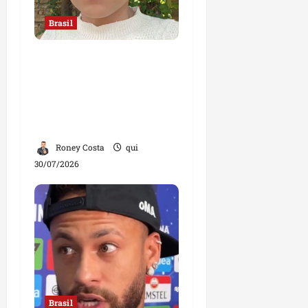
Brasil
“Jamais faria exame
com um ginecologista
homem”, diz mulher;
declaração divide
opiniões
Roney Costa
qui
30/07/2026
Brasil