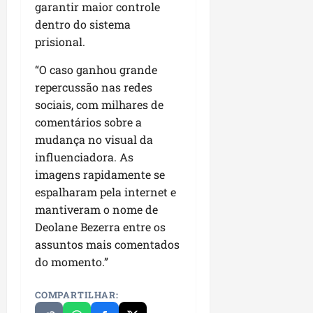
04/08/202
garantir maior controle
m
e
dentro do sistema
i
a
ter
prisional.
s
m
04/08/202
s
p
“O caso ganhou grande
o
l
repercussão nas redes
c
i
sociais, com milhares de
o
a
m
o
comentários sobre a
o
b
mudança no visual da
M
r
influenciadora. As
a
a
imagens rapidamente se
r
s
espalharam pela internet e
a
e
mantiveram o nome de
n
m
Deolane Bezerra entre os
h
P
ã
assuntos mais comentados
a
o
ç
do momento.”
o
d
seg
COMPARTILHAR:
o
03/08/202