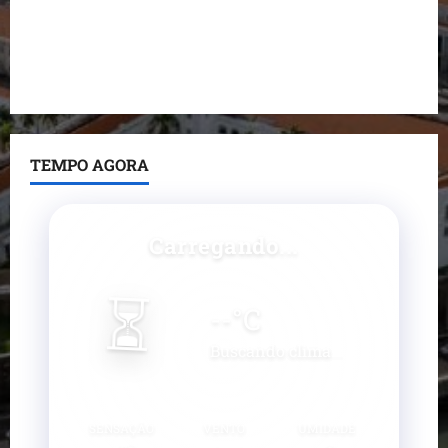
Paço do Lumiar
Maedja Campos confirma registro de candidatura e
reforça compromisso com o Maranhão
TEMPO AGORA
Carregando...
⏳
--
°C
Buscando clima...
SENSAÇÃO
VENTO
UMIDADE