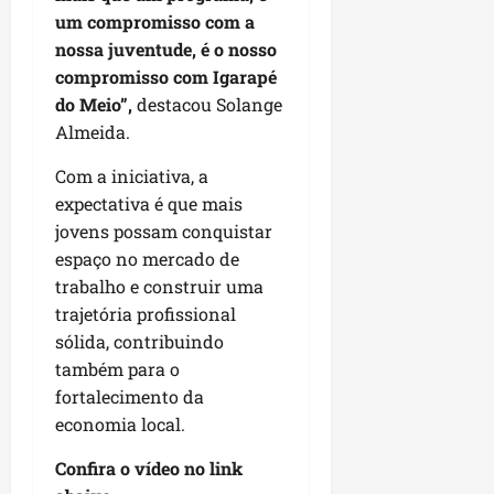
u
e
e
i
l
p
um compromisso com a
a
g
f
s
l
nossa juventude, é o nosso
s
a
e
i
i
qui
compromisso com Igarapé
p
i
i
t
a
06/08/202
a
r
do Meio”,
destacou Solange
t
a
o
v
r
o
Almeida.
à
b
i
e
d
V
r
m
Com a iniciativa, a
g
e
i
a
e
u
L
expectativa é que mais
l
s
n
l
a
a
jovens possam conquistar
e
t
a
g
F
m
espaço no mercado de
a
r
o
u
P
trabalho e construir uma
d
i
d
m
a
trajetória profissional
a
d
o
a
ç
sólida, contribuindo
s
a
s
c
o
e
também para o
d
R
ê
d
m
e
fortalecimento da
o
o
u
s
d
economia local.
L
qua
m
e
r
05/08/202
u
ú
m
Confira o vídeo no link
i
m
n
r
g