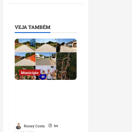
VEJA TAMBÉM
Município
Prefeito Fred Campos
entrega mais de 10 ruas
pavimentadas em um
único dia e amplia obras
em Paço do Lumiar
Roney Costa
ter