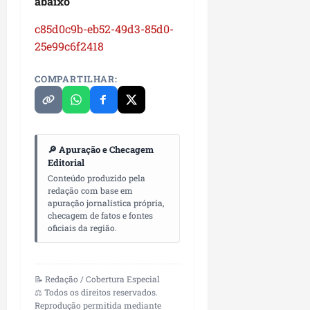
abaixo
i
i
e
u
a
c
c85d0c9b-eb52-49d3-85d0-
p
e
r
o
a
s
25e99c6f2418
d
s
ter
i
s
ter
COMPARTILHAR:
04/08/202
a
e
04/08/202
e
a
ter
m
04/08/202
p
🔎 Apuração e Checagem
Editorial
l
Conteúdo produzido pela
i
redação com base em
a
apuração jornalística própria,
o
checagem de fatos e fontes
b
oficiais da região.
r
a
s
📝 Redação / Cobertura Especial
e
⚖️ Todos os direitos reservados.
m
Reprodução permitida mediante