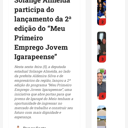
Solange Almeida
D
a
C
s
s
P
participa do
e
o
a
t
e
r
t
s
m
a
p
lançamento da 2ª
o
i
c
2
p
s
o
j
edição do “Meu
n
a
o
o
l
e
h
Maranhão
n
s
b
í
Primeiro
t
D
a
d
e
r
t
o
Emprego Jovem
r
d
i
n
e
i
S
.
e
d
t
i
c
Igarapeense”
p
H
s
3
a
r
n
a
a
i
t
t
e
v
Nesta sexta-feira (5), a deputada
c
r
l
Maranhão
a
estadual Solange Almeida, ao lado
o
g
e
o
t
da prefeita Aldenira Silva e de
F
t
c
s
a
s
m
a
empresários da região, lançou a 2ª
r
o
a
d
m
edição do programa “Meu Primeiro
t
a
n
e
n
Emprego Jovem Igarapeense”, uma
t
o
a
i
p
d
iniciativa que abre portas para que
d
G
4
r
P
i
g
o
jovens de Igarapé do Meio tenham a
u
C
o
a
L
oportunidade de ingressar no
s
a
i
r
a
Município
mercado de trabalho e construir seu
n
b
q
d
ç
o
a
futuro com mais dignidade e
P
m
ç
a
u
e
ã
esperança.
d
n
r
p
a
l
e
1
o
o
t
e
o
l
h