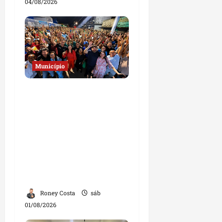
04/08/2026
Município
Josimar
Maranhãozinho
participa de
inauguração de escola e
destaca investimentos
na educação em
Governador Nunes
Freire
Roney Costa
sáb
01/08/2026