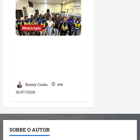
Município
Deputada Solange
Almeida fortalece
diálogo com
mototaxistas durante
encontro em Santa Inês
Roney Costa
sex
31/07/2026
SOBRE O AUTOR