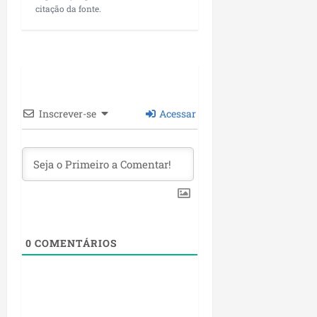
P
citação da fonte.
a
ç
o
d
o
L
Inscrever-se
Acessar
u
m
i
a
r
ter
04/08/202
0
COMENTÁRIOS