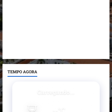
Dr. Hilton Gonçalo amplia base política com apoio
do prefeito de Lago dos Rodrigues
Fred Campos se manifesta sobre investigação e
nega irregularidades em repasse
Prefeito Fred Campos entrega mais de 10 ruas
pavimentadas em um único dia e amplia obras em
Paço do Lumiar
TEMPO AGORA
Carregando...
⏳
--
°C