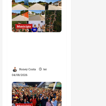
Município
Prefeito Fred Campos
entrega mais de 10 ruas
pavimentadas em um
único dia e amplia obras
em Paço do Lumiar
Roney Costa
ter
04/08/2026
Município