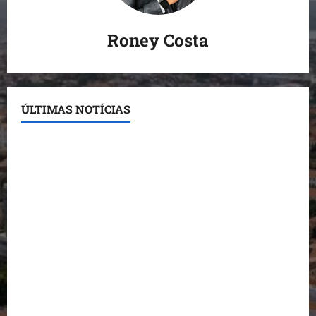
Roney Costa
ÚLTIMAS NOTÍCIAS
Conheça os candidatos do PL que disputam vagas
para deputado estadual
Detinha destaca trabalho social do Projeto Spartan
durante visita à Vila Fumacê
Dr. Hilton Gonçalo amplia base política com apoio
do prefeito de Lago dos Rodrigues
Fred Campos se manifesta sobre investigação e
nega irregularidades em repasse