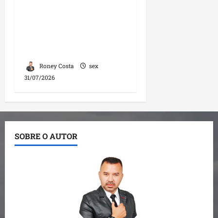
Deputada Solange
Almeida fortalece
diálogo com
mototaxistas durante
encontro em Santa Inês
Roney Costa
sex
31/07/2026
SOBRE O AUTOR