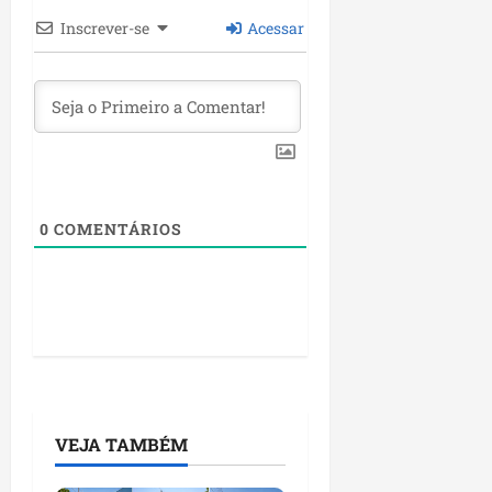
P
Inscrever-se
Acessar
a
ç
o
d
o
L
u
m
i
0
COMENTÁRIOS
a
r
ter
04/08/202
VEJA TAMBÉM