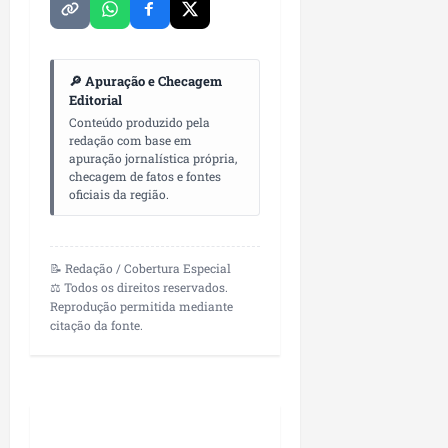
i
i
e
u
a
c
p
e
r
o
a
s
🔎 Apuração e Checagem
d
s
ter
Editorial
i
s
ter
04/08/202
Conteúdo produzido pela
a
e
04/08/202
redação com base em
e
apuração jornalística própria,
a
ter
checagem de fatos e fontes
m
oficiais da região.
04/08/202
p
l
i
📝 Redação / Cobertura Especial
a
⚖️ Todos os direitos reservados.
o
Reprodução permitida mediante
b
citação da fonte.
r
a
s
e
m