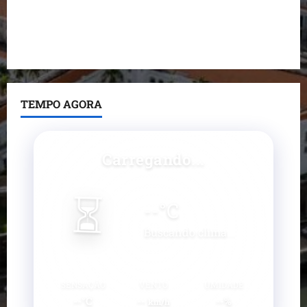
Prefeito Fred Campos entrega mais de 10 ruas
pavimentadas em um único dia e amplia obras em
Paço do Lumiar
TEMPO AGORA
Carregando...
⏳
--
°C
Buscando clima...
SENSAÇÃO
VENTO
UMIDADE
--°C
--
--%
km/h