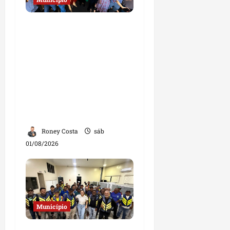
Josimar
Maranhãozinho
participa de
inauguração de escola e
destaca investimentos
na educação em
Governador Nunes
Freire
Roney Costa
sáb
01/08/2026
Município