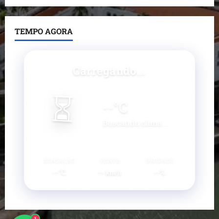
TEMPO AGORA
Carregando...
⏳
--
°C
Buscando clima...
SENSAÇÃO
VENTO
UMIDADE
--°C
--
--%
km/h
1