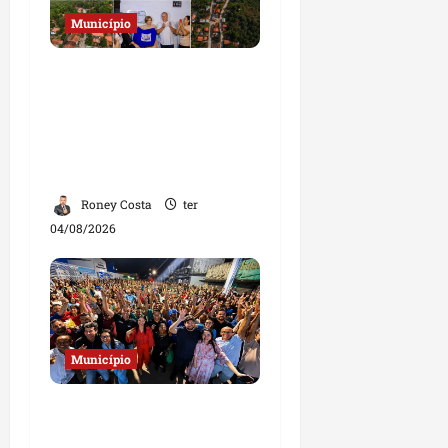
Município
Prefeito Fred Campos
entrega mais de 10 ruas
pavimentadas em um
único dia e amplia obras
em Paço do Lumiar
Roney Costa
ter
04/08/2026
Município
Josimar
Maranhãozinho