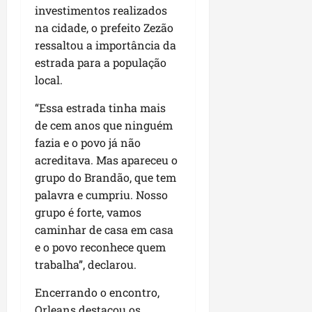
L
investimentos realizados
u
na cidade, o prefeito Zezão
m
ressaltou a importância da
i
estrada para a população
a
local.
r
“Essa estrada tinha mais
ter
de cem anos que ninguém
04/08/202
fazia e o povo já não
acreditava. Mas apareceu o
grupo do Brandão, que tem
palavra e cumpriu. Nosso
grupo é forte, vamos
caminhar de casa em casa
e o povo reconhece quem
trabalha”, declarou.
Encerrando o encontro,
Orleans destacou os