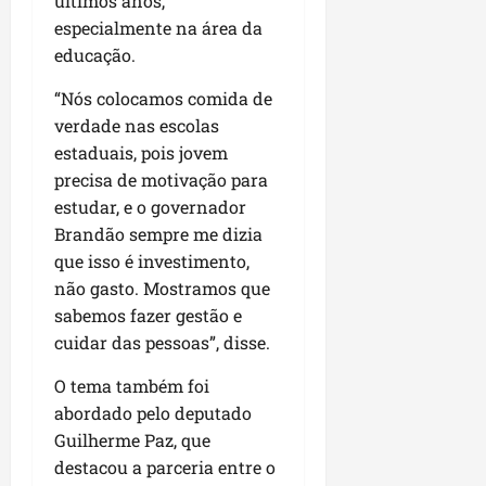
últimos anos,
i
i
e
d
V
M
r
d
especialmente na área da
m
g
e
i
a
a
a
e
educação.
u
L
l
r
s
t
n
l
a
a
a
e
“Nós colocamos comida de
u
t
a
g
F
n
m
r
a
verdade nas escolas
r
o
u
h
P
a
d
i
estaduais, pois jovem
d
m
ã
a
e
a
d
o
a
precisa de motivação para
o
ç
r
s
a
s
c
estudar, e o governador
o
e
e
d
R
ê
d
Brandão sempre me dizia
seg
f
m
e
o
o
03/08/202
que isso é investimento,
o
u
s
d
L
qua
não gasto. Mostramos que
r
m
e
r
05/08/202
u
ç
sabemos fazer gestão e
ú
m
i
m
a
n
r
cuidar das pessoas”, disse.
g
i
c
i
e
u
a
o
O tema também foi
c
p
e
r
m
o
abordado pelo deputado
a
s
p
d
s
Guilherme Paz, que
ter
r
i
s
destacou a parceria entre o
ter
04/08/202
o
a
e