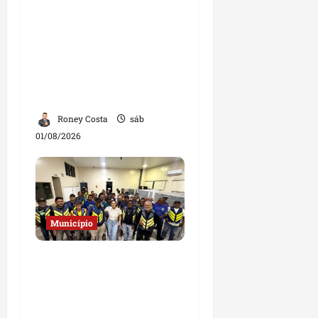
participa de
inauguração de escola e
destaca investimentos
na educação em
Governador Nunes
Freire
Roney Costa
sáb
01/08/2026
Município
Deputada Solange
Almeida fortalece
diálogo com
mototaxistas durante