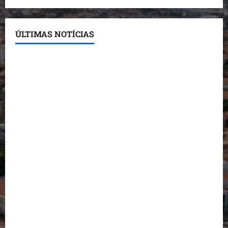
ÚLTIMAS NOTÍCIAS
Detinha destaca trabalho social do Projeto Spartan
durante visita à Vila Fumacê
Dr. Hilton Gonçalo amplia base política com apoio
do prefeito de Lago dos Rodrigues
Fred Campos se manifesta sobre investigação e
nega irregularidades em repasse
Prefeito Fred Campos entrega mais de 10 ruas
pavimentadas em um único dia e amplia obras em
Paço do Lumiar
Maedja Campos confirma registro de candidatura e
reforça compromisso com o Maranhão