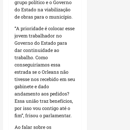
04/08/202
grupo político e o Governo
m
e
do Estado na viabilização
i
a
ter
de obras para o município.
s
m
04/08/202
s
p
“A prioridade é colocar esse
o
l
jovem trabalhador no
c
i
Governo do Estado para
o
a
m
dar continuidade ao
o
o
b
trabalho. Como
M
r
conseguiríamos essa
a
a
estrada se o Orleans não
r
s
tivesse nos recebido em seu
a
e
gabinete e dado
n
m
andamento aos pedidos?
h
P
ã
Essa união traz benefícios,
a
o
ç
por isso vou contigo até o
o
fim”, frisou o parlamentar.
d
seg
o
Ao falar sobre os
03/08/202