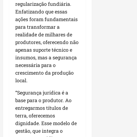
i
regularização fundiária.
i
e
u
a
Enfatizando que essas
c
p
e
r
o
ações foram fundamentais
a
s
d
s
para transformar a
ter
i
s
realidade de milhares de
ter
04/08/202
a
e
04/08/202
produtores, oferecendo não
e
apenas suporte técnico e
a
ter
insumos, mas a segurança
m
04/08/202
necessária para o
p
crescimento da produção
l
i
local.
a
“Segurança jurídica é a
o
b
base para o produtor. Ao
r
entregarmos títulos de
a
terra, oferecemos
s
dignidade. Esse modelo de
e
gestão, que integra o
m