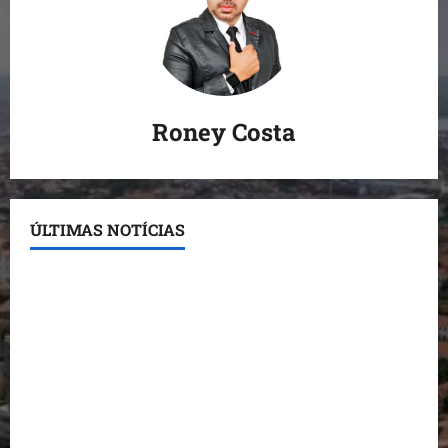
Roney Costa
ÚLTIMAS NOTÍCIAS
Conheça os candidatos do PL que disputam vagas
para deputado estadual
Detinha destaca trabalho social do Projeto Spartan
durante visita à Vila Fumacê
Dr. Hilton Gonçalo amplia base política com apoio
do prefeito de Lago dos Rodrigues