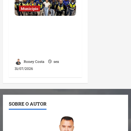
Município
Deputada Solange
Almeida fortalece
diálogo com
mototaxistas durante
encontro em Santa Inês
Roney Costa
sex
31/07/2026
SOBRE O AUTOR