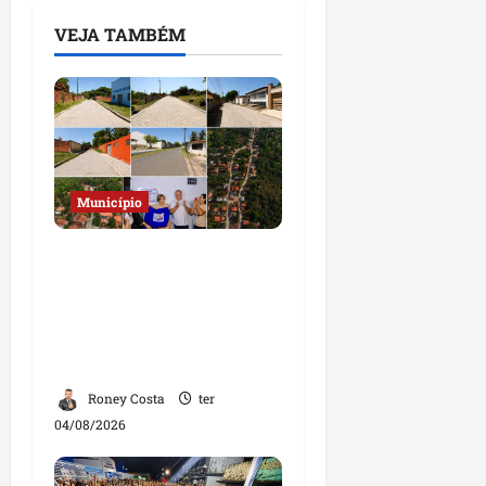
VEJA TAMBÉM
Município
Prefeito Fred Campos
entrega mais de 10 ruas
pavimentadas em um
único dia e amplia obras
em Paço do Lumiar
Roney Costa
ter
04/08/2026