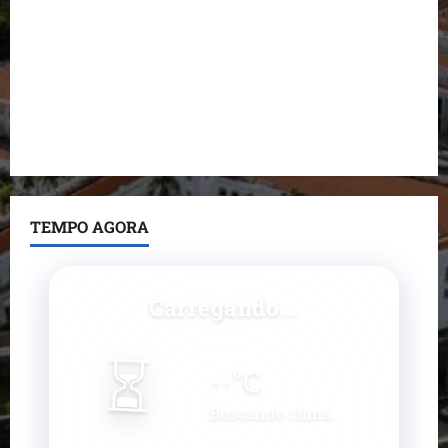
Fred Campos se manifesta sobre investigação e
nega irregularidades em repasse
Prefeito Fred Campos entrega mais de 10 ruas
pavimentadas em um único dia e amplia obras em
Paço do Lumiar
TEMPO AGORA
Carregando...
⏳
--
°C
Buscando clima...