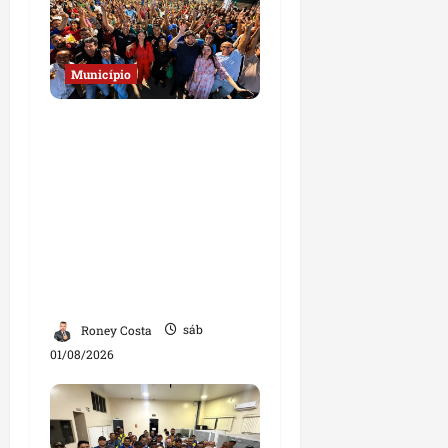
Município
Josimar
Maranhãozinho
participa de
inauguração de escola e
destaca investimentos
na educação em
Governador Nunes
Freire
Roney Costa
sáb
01/08/2026