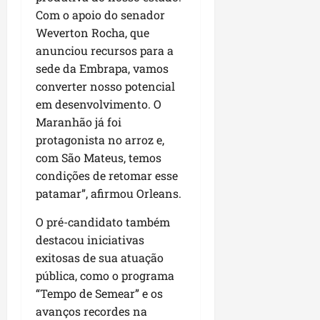
u
e
e
i
l
p
Com o apoio do senador
a
g
f
s
l
Weverton Rocha, que
s
a
e
i
i
qui
p
anunciou recursos para a
i
i
t
a
06/08/202
a
r
sede da Embrapa, vamos
t
a
o
v
r
o
à
converter nosso potencial
b
i
e
d
V
em desenvolvimento. O
r
m
g
e
i
a
Maranhão já foi
e
u
L
l
s
protagonista no arroz e,
n
l
a
a
e
com São Mateus, temos
t
a
g
F
m
condições de retomar esse
a
r
o
u
P
d
i
patamar”, afirmou Orleans.
d
m
a
a
d
o
a
ç
O pré-candidato também
s
a
s
c
o
e
destacou iniciativas
d
R
ê
d
m
e
o
exitosas de sua atuação
o
u
s
d
pública, como o programa
L
qua
m
e
r
05/08/202
u
“Tempo de Semear” e os
ú
m
i
m
avanços recordes na
n
r
g