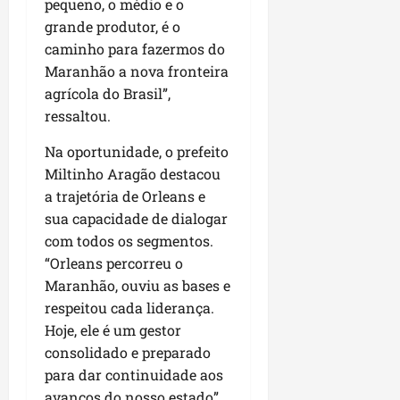
pequeno, o médio e o
P
grande produtor, é o
a
ç
caminho para fazermos do
o
Maranhão a nova fronteira
d
agrícola do Brasil”,
o
ressaltou.
L
u
Na oportunidade, o prefeito
m
Miltinho Aragão destacou
i
a trajetória de Orleans e
a
sua capacidade de dialogar
r
com todos os segmentos.
“Orleans percorreu o
ter
Maranhão, ouviu as bases e
04/08/202
respeitou cada liderança.
Hoje, ele é um gestor
consolidado e preparado
para dar continuidade aos
avanços do nosso estado”,