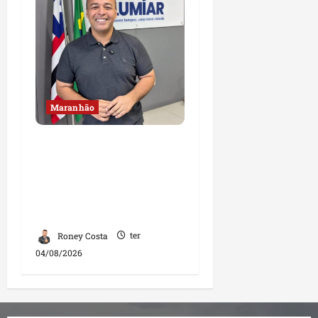
Maranhão
Fred Campos se
manifesta sobre
investigação e nega
irregularidades em
repasse
Roney Costa
ter
04/08/2026