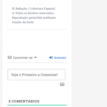
i
i
e
u
a
📝 Redação / Cobertura Especial
c
p
e
r
⚖️ Todos os direitos reservados.
o
a
s
Reprodução permitida mediante
d
s
citação da fonte.
ter
i
s
ter
04/08/202
a
e
04/08/202
e
a
ter
m
04/08/202
p
l
Inscrever-se
Acessar
i
a
o
b
r
a
s
e
0
COMENTÁRIOS
m