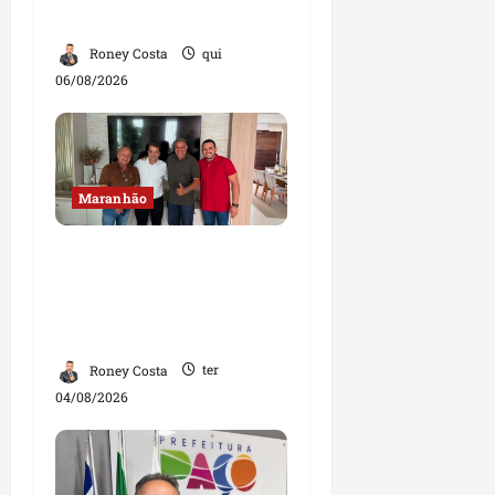
estadual
Roney Costa
qui
06/08/2026
Maranhão
Dr. Hilton Gonçalo
amplia base política
com apoio do prefeito de
Lago dos Rodrigues
Roney Costa
ter
04/08/2026