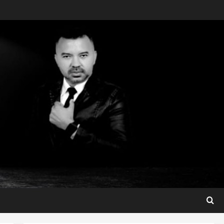
Maranhão
Dr. Hilton Gonçalo amplia
base política com apoio do
prefeito de Lago dos
Rodrigues
3
ter 04/08/2026
Maranhão
Fred Campos se manifesta
sobre investigação e nega
irregularidades em repasse
4
ter 04/08/2026
Município
Prefeito Fred Campos
entrega mais de 10 ruas
pavimentadas em um único
dia e amplia obras em Paço
5
do Lumiar
Maranhão
ter 04/08/2026
Conheça os candidatos do PL
que disputam vagas para