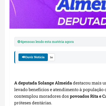
🟢
4
pessoas lendo esta matéria agora
🔊
Ouvir Notícia
1x
A deputada Solange Almeida
destacou mais um
levado benefícios e atendimento à população 
contemplou moradores dos
povoados Rita e C
próteses dentárias.