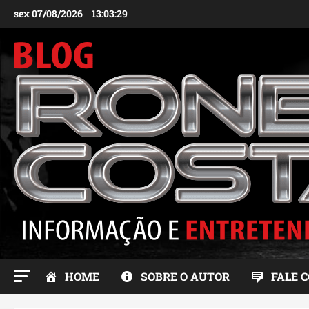
Ir
sex 07/08/2026
13:03:31
para
o
conteúdo
HOME
SOBRE O AUTOR
FALE 