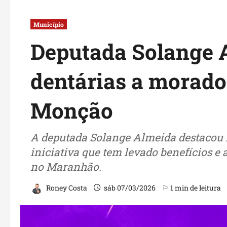
Município
Deputada Solange A
dentárias a morad
Monção
A deputada Solange Almeida destacou m
iniciativa que tem levado benefícios e
no Maranhão.
Roney Costa
sáb 07/03/2026
⚐ 1 min de leitura