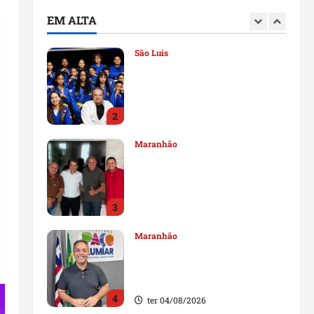
deputado estadual
EM ALTA
1
qui 06/08/2026
São Luis
Detinha destaca trabalho
social do Projeto Spartan
durante visita à Vila
Fumacê
2
qua 05/08/2026
Maranhão
Dr. Hilton Gonçalo amplia
base política com apoio do
prefeito de Lago dos
Rodrigues
3
ter 04/08/2026
Maranhão
Fred Campos se manifesta
sobre investigação e nega
irregularidades em repasse
4
ter 04/08/2026