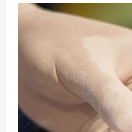
Tocador
de
vídeo