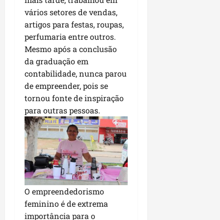
i
i
e
u
vários setores de vendas,
a
c
p
e
artigos para festas, roupas,
r
o
a
s
perfumaria entre outros.
d
s
ter
Mesmo após a conclusão
i
s
ter
04/08/202
da graduação em
a
e
04/08/202
contabilidade, nunca parou
e
a
de empreender, pois se
ter
m
04/08/202
tornou fonte de inspiração
p
para outras pessoas.
l
i
a
o
b
r
a
O empreendedorismo
s
e
feminino é de extrema
m
importância para o