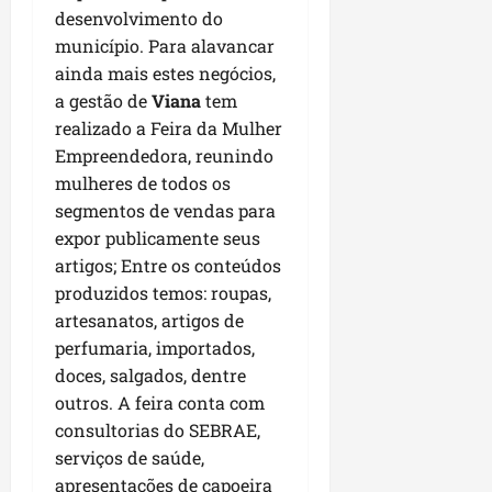
P
desenvolvimento do
a
município. Para alavancar
ç
ainda mais estes negócios,
o
a gestão de
Viana
tem
d
realizado a Feira da Mulher
o
Empreendedora, reunindo
L
u
mulheres de todos os
m
segmentos de vendas para
i
expor publicamente seus
a
artigos; Entre os conteúdos
r
produzidos temos: roupas,
artesanatos, artigos de
ter
perfumaria, importados,
04/08/202
doces, salgados, dentre
outros. A feira conta com
consultorias do SEBRAE,
serviços de saúde,
apresentações de capoeira