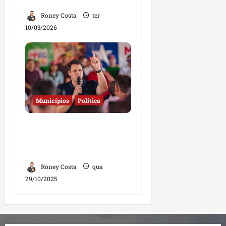
Bom Jesus e Buriticupu
Roney Costa
ter
10/03/2026
Municípios
Política
Governo amplia
combate à fome e leva
mais obras a municípios
Roney Costa
qua
29/10/2025