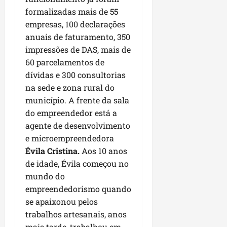
u
e
e
i
l
p
formalizadas mais de 55
a
g
f
s
l
empresas, 100 declarações
s
a
e
i
i
qui
p
i
anuais de faturamento, 350
i
t
a
06/08/202
a
r
t
impressões de DAS, mais de
a
o
v
r
o
à
60 parcelamentos de
b
i
e
d
V
r
dívidas e 300 consultorias
m
g
e
i
a
na sede e zona rural do
e
u
L
l
s
município. A frente da sala
n
l
a
a
e
do empreendedor está a
t
a
g
F
m
a
agente de desenvolvimento
r
o
u
P
d
i
d
e microempreendedora
m
a
a
d
o
a
Évila Cristina.
Aos 10 anos
ç
s
a
s
c
o
de idade, Évila começou no
e
d
R
ê
d
mundo do
m
e
o
o
empreendedorismo quando
u
s
d
L
qua
se apaixonou pelos
m
e
r
05/08/202
u
ú
trabalhos artesanais, anos
m
i
m
n
r
mais tarde, trabalhou em
g