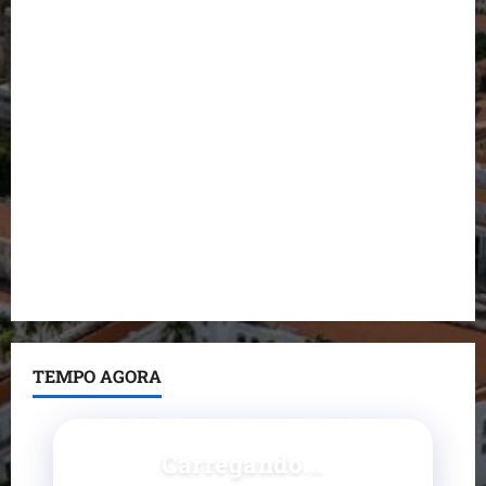
Detinha destaca trabalho social do Projeto Spartan
durante visita à Vila Fumacê
Dr. Hilton Gonçalo amplia base política com apoio
do prefeito de Lago dos Rodrigues
Fred Campos se manifesta sobre investigação e
nega irregularidades em repasse
Prefeito Fred Campos entrega mais de 10 ruas
pavimentadas em um único dia e amplia obras em
Paço do Lumiar
TEMPO AGORA
Carregando...