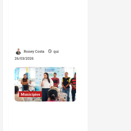
Governo do Estado
amplia serviços de
saúde, educação e
cidadania em São
Benedito do Rio Preto e
Afonso Cunha
Roney Costa
qui
26/03/2026
Municípios
Solange Almeida realiza
ação social e entrega
óculos gratuitos em