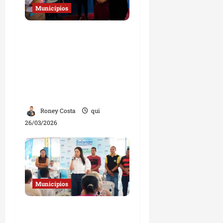
Municípios
Governo do Estado
amplia serviços de
saúde, educação e
cidadania em São
Benedito do Rio Preto e
Afonso Cunha
Roney Costa
qui
26/03/2026
Municípios
Solange Almeida realiza
ação social e entrega