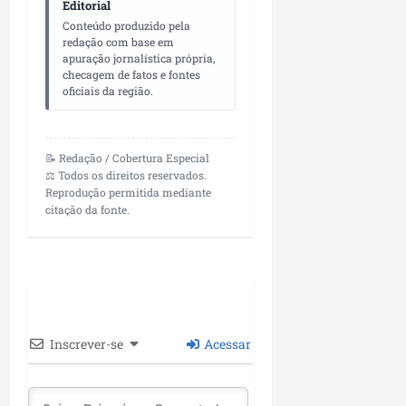
i
Editorial
i
e
u
a
Conteúdo produzido pela
c
p
e
redação com base em
r
o
a
s
apuração jornalística própria,
d
checagem de fatos e fontes
s
ter
oficiais da região.
i
s
ter
04/08/202
a
e
04/08/202
e
a
📝 Redação / Cobertura Especial
ter
m
⚖️ Todos os direitos reservados.
04/08/202
Reprodução permitida mediante
p
citação da fonte.
l
i
a
o
b
r
a
Inscrever-se
Acessar
s
e
m