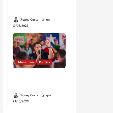
óculos gratuitos em
Bom Jesus e Buriticupu
Roney Costa
ter
10/03/2026
Municípios
Política
Governo amplia
combate à fome e leva
mais obras a municípios
Roney Costa
qua
29/10/2025