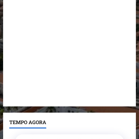
Conheça os candidatos do PL que disputam vagas
para deputado estadual
Detinha destaca trabalho social do Projeto Spartan
durante visita à Vila Fumacê
Dr. Hilton Gonçalo amplia base política com apoio
do prefeito de Lago dos Rodrigues
Fred Campos se manifesta sobre investigação e
nega irregularidades em repasse
Prefeito Fred Campos entrega mais de 10 ruas
pavimentadas em um único dia e amplia obras em
Paço do Lumiar
TEMPO AGORA