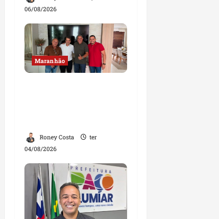
06/08/2026
Maranhão
Dr. Hilton Gonçalo
amplia base política
com apoio do prefeito de
Lago dos Rodrigues
Roney Costa
ter
04/08/2026