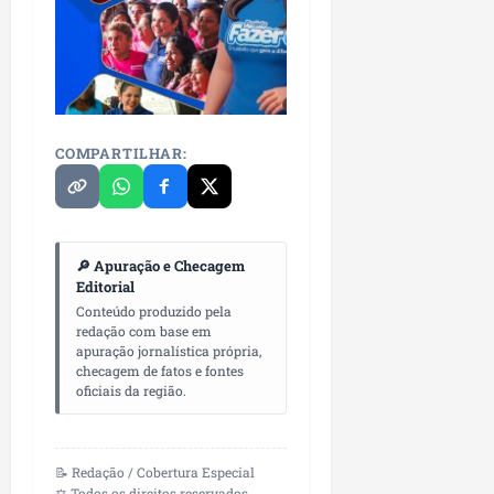
P
a
ç
o
d
o
COMPARTILHAR:
L
u
m
i
a
🔎 Apuração e Checagem
r
Editorial
Conteúdo produzido pela
ter
redação com base em
04/08/202
apuração jornalística própria,
checagem de fatos e fontes
oficiais da região.
📝 Redação / Cobertura Especial
⚖️ Todos os direitos reservados.