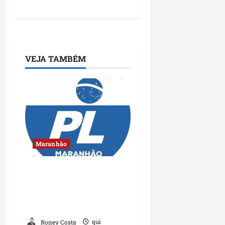
VEJA TAMBÉM
Maranhão
Conheça os candidatos
do PL que disputam
vagas para deputado
estadual
Roney Costa
qui