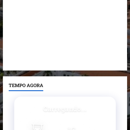
Dr. Hilton Gonçalo amplia base política com apoio
do prefeito de Lago dos Rodrigues
Fred Campos se manifesta sobre investigação e
nega irregularidades em repasse
Prefeito Fred Campos entrega mais de 10 ruas
pavimentadas em um único dia e amplia obras em
Paço do Lumiar
TEMPO AGORA
Carregando...