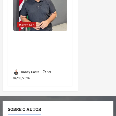
Maranhão
Fred Campos se
manifesta sobre
investigação e nega
irregularidades em
repasse
Roney Costa
ter
04/08/2026
SOBRE O AUTOR