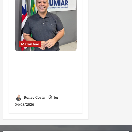
Maranhão
Fred Campos se
manifesta sobre
investigação e nega
irregularidades em
repasse
Roney Costa
ter
04/08/2026