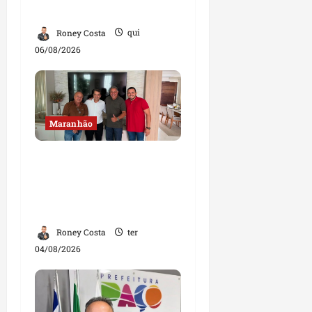
estadual
Roney Costa
qui
06/08/2026
Maranhão
Dr. Hilton Gonçalo
amplia base política
com apoio do prefeito de
Lago dos Rodrigues
Roney Costa
ter
04/08/2026