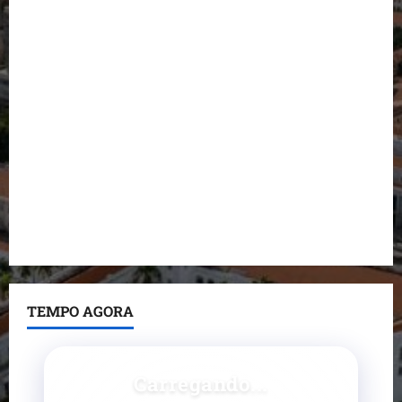
Detinha destaca trabalho social do Projeto Spartan
durante visita à Vila Fumacê
Dr. Hilton Gonçalo amplia base política com apoio
do prefeito de Lago dos Rodrigues
Fred Campos se manifesta sobre investigação e
nega irregularidades em repasse
Prefeito Fred Campos entrega mais de 10 ruas
pavimentadas em um único dia e amplia obras em
Paço do Lumiar
TEMPO AGORA
Carregando...