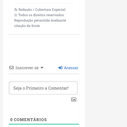
i
i
e
u
a
📝 Redação / Cobertura Especial
c
p
e
r
⚖️ Todos os direitos reservados.
o
a
s
Reprodução permitida mediante
d
s
citação da fonte.
ter
i
s
ter
04/08/202
a
e
04/08/202
e
a
ter
m
04/08/202
p
l
Inscrever-se
Acessar
i
a
o
b
r
a
s
e
0
COMENTÁRIOS
m