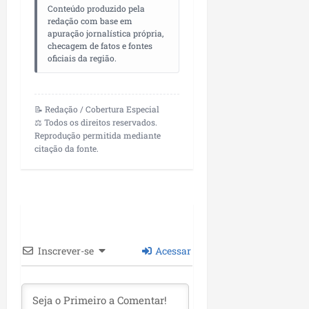
i
Conteúdo produzido pela
i
e
u
a
redação com base em
c
p
e
r
apuração jornalística própria,
o
a
s
checagem de fatos e fontes
d
s
oficiais da região.
ter
i
s
ter
04/08/202
a
e
04/08/202
e
📝 Redação / Cobertura Especial
a
ter
⚖️ Todos os direitos reservados.
m
Reprodução permitida mediante
04/08/202
p
citação da fonte.
l
i
a
o
b
r
Inscrever-se
Acessar
a
s
e
m