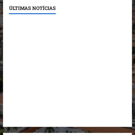
ÚLTIMAS NOTÍCIAS
Conheça os candidatos do PL que disputam vagas
para deputado estadual
Detinha destaca trabalho social do Projeto Spartan
durante visita à Vila Fumacê
Dr. Hilton Gonçalo amplia base política com apoio
do prefeito de Lago dos Rodrigues
Fred Campos se manifesta sobre investigação e
nega irregularidades em repasse
Prefeito Fred Campos entrega mais de 10 ruas
pavimentadas em um único dia e amplia obras em
Paço do Lumiar