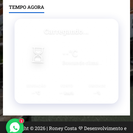
TEMPO AGORA
Carregando...
⏳
--
°C
Buscando clima...
SENSAÇÃO
VENTO
UMIDADE
--°C
--
--%
km/h
1
Copyright © 2026 | Roney Costa 💜 Desenvolvimento e