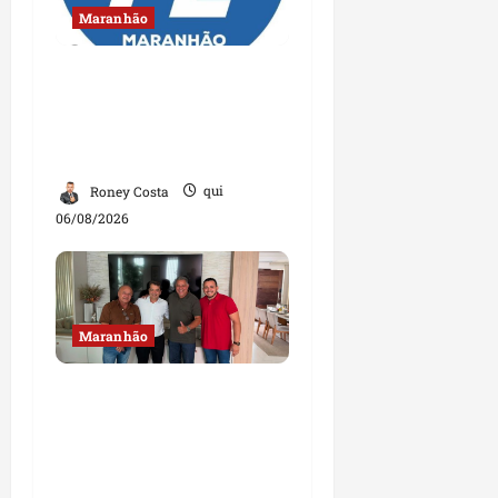
Maranhão
Conheça os candidatos
do PL que disputam
vagas para deputado
estadual
Roney Costa
qui
06/08/2026
Maranhão
Dr. Hilton Gonçalo
amplia base política
com apoio do prefeito de
Lago dos Rodrigues