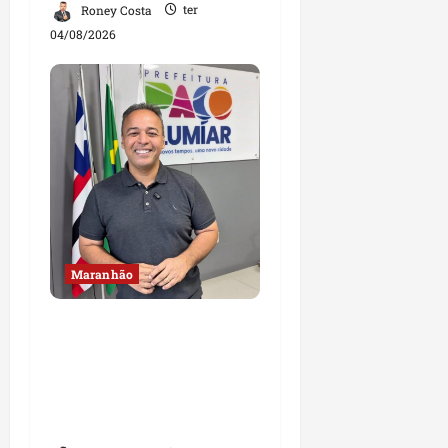
Roney Costa
ter
04/08/2026
Maranhão
Fred Campos se
manifesta sobre
investigação e nega
irregularidades em
repasse