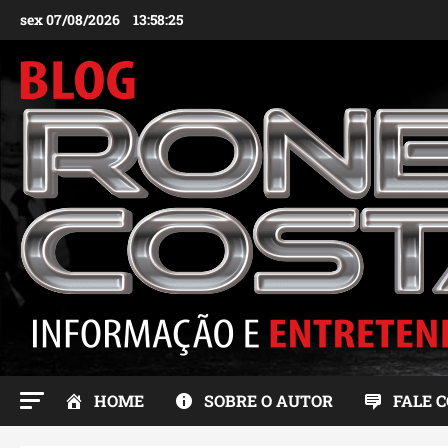
Ir
sex 07/08/2026
13:58:26
para
o
conteúdo
HOME
SOBRE O AUTOR
FALE 