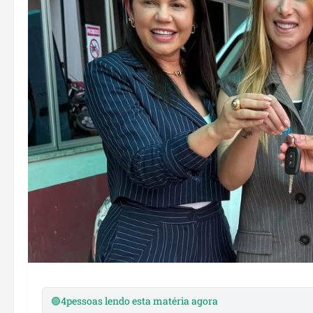
🟢
4
pessoas lendo esta matéria agora