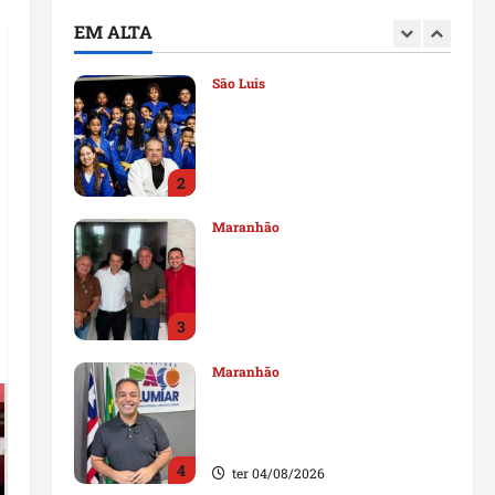
deputado estadual
EM ALTA
1
qui 06/08/2026
São Luis
Detinha destaca trabalho
social do Projeto Spartan
durante visita à Vila
Fumacê
2
qua 05/08/2026
Maranhão
Dr. Hilton Gonçalo amplia
base política com apoio do
prefeito de Lago dos
Rodrigues
3
ter 04/08/2026
Maranhão
Fred Campos se manifesta
sobre investigação e nega
irregularidades em repasse
4
ter 04/08/2026