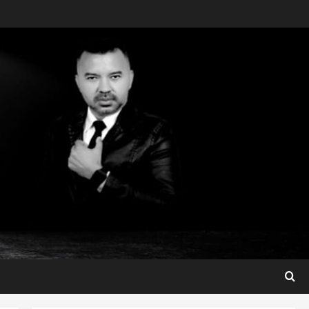
Maranhão
Dr. Hilton Gonçalo amplia
base política com apoio do
prefeito de Lago dos
Rodrigues
3
ter 04/08/2026
Maranhão
Fred Campos se manifesta
sobre investigação e nega
irregularidades em repasse
4
ter 04/08/2026
Município
Prefeito Fred Campos
entrega mais de 10 ruas
pavimentadas em um único
dia e amplia obras em Paço
5
do Lumiar
Maranhão
ter 04/08/2026
Conheça os candidatos do PL
que disputam vagas para