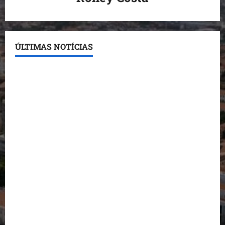
ÚLTIMAS NOTÍCIAS
Conheça os candidatos do PL que disputam vagas
para deputado estadual
Detinha destaca trabalho social do Projeto Spartan
durante visita à Vila Fumacê
Dr. Hilton Gonçalo amplia base política com apoio
do prefeito de Lago dos Rodrigues
Fred Campos se manifesta sobre investigação e
nega irregularidades em repasse
Prefeito Fred Campos entrega mais de 10 ruas
pavimentadas em um único dia e amplia obras em