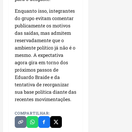
i
i
e
u
a
Enquanto isso, integrantes
c
p
e
r
do grupo evitam comentar
o
a
s
d
s
publicamente os motivos
ter
i
s
das saídas, mas admitem
ter
04/08/202
a
e
04/08/202
reservadamente que o
e
ambiente político já não é o
a
ter
mesmo. A expectativa
m
04/08/202
agora gira em torno dos
p
próximos passos de
l
i
Eduardo Braide e da
a
tentativa de reorganizar
o
sua base política diante das
b
recentes movimentações.
r
a
COMPARTILHAR:
s
e
m