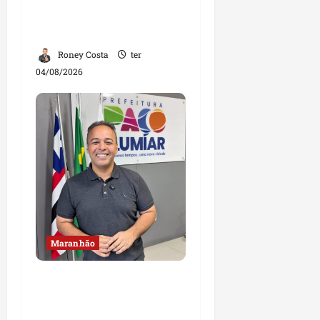
com apoio do prefeito de
Lago dos Rodrigues
Roney Costa
ter
04/08/2026
Maranhão
Fred Campos se
manifesta sobre
investigação e nega