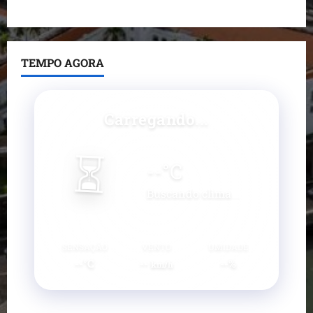
Paço do Lumiar
TEMPO AGORA
Carregando...
⏳
--
°C
Buscando clima...
SENSAÇÃO
VENTO
UMIDADE
--°C
--
--%
km/h