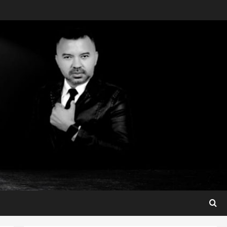
Maranhão
Fred Campos se manifesta
sobre investigação e nega
irregularidades em repasse
3
ter 04/08/2026
Município
Prefeito Fred Campos
entrega mais de 10 ruas
pavimentadas em um único
dia e amplia obras em Paço
4
do Lumiar
Maranhão
ter 04/08/2026
Maedja Campos confirma
registro de candidatura e
reforça compromisso com o
Maranhão
5
seg 03/08/2026
São Luis
Detinha destaca trabalho
social do Projeto Spartan