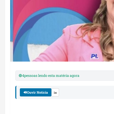
🟢
4
pessoas lendo esta matéria agora
🔊
Ouvir Notícia
1x