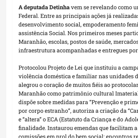
A
deputada Detinha
vem se revelando como u
Federal. Entre as principais ações já realizada
desenvolvimento social, empoderamento femini
assistência Social. Nos primeiros meses part
Maranhão, escolas, postos de saúde, mercados
infraestrutura acompanhadas e entregues por 
Protocolou Projeto de Lei que instituiu a cam
violência doméstica e familiar nas unidades d
alegrou o coração de muitos fiéis ao protocolar
Maranhão como patrimônio cultural Imaterial d
dispõe sobre medidas para “Prevenção e prime
por corpo estranho”, autoriza a criação da 
e “altera” o ECA (Estatuto da Criança e do Ad
finalidade. Instaurou emendas que facilitam a 
comissões em prol do bem social; encontros re