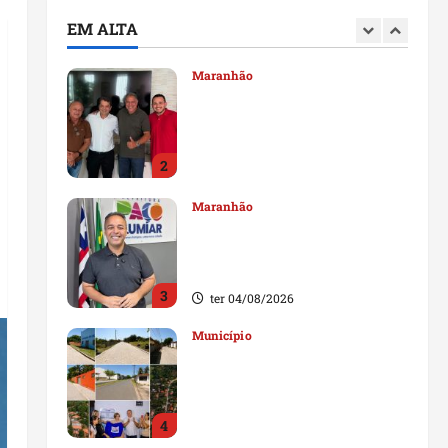
durante visita à Vila
EM ALTA
Fumacê
1
qua 05/08/2026
Maranhão
Dr. Hilton Gonçalo amplia
base política com apoio do
prefeito de Lago dos
Rodrigues
2
ter 04/08/2026
Maranhão
Fred Campos se manifesta
sobre investigação e nega
irregularidades em repasse
3
ter 04/08/2026
Município
Prefeito Fred Campos
entrega mais de 10 ruas
pavimentadas em um único
dia e amplia obras em Paço
4
do Lumiar