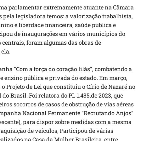
ma parlamentar extremamente atuante na Câmara
s pela legisladora temos: a valorização trabalhista,
no e liberdade financeira, saúde pública e
icipou de inaugurações em vários municípios do
 centrais, foram algumas das obras de
ela.
panha “Com a força do coração lilás”, combatendo a
e ensino pública e privada do estado. Em março,
 o Projeto de Lei que constituiu o Círio de Nazaré no
o Brasil. Foi relatora do PL 1.435,de 2023, que
iros socorros de casos de obstrução de vias aéreas
“Campanha Nacional Permanente “Recrutando Anjos”
olescente), para dispor sobre medidas com a mesma
aquisição de veículos; Participou de várias
alizados na Casa da Mulher Brasileira, entre