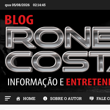
Ir
qua 05/08/2026
02:14:47
para
o
conteúdo
HOME
SOBRE O AUTOR
FALE 