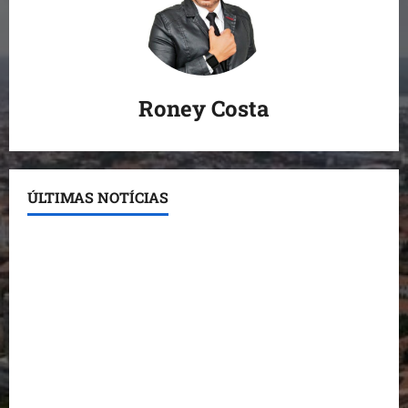
Roney Costa
ÚLTIMAS NOTÍCIAS
Conheça os candidatos do PL que disputam vagas
para deputado estadual
Detinha destaca trabalho social do Projeto Spartan
durante visita à Vila Fumacê
Dr. Hilton Gonçalo amplia base política com apoio
do prefeito de Lago dos Rodrigues