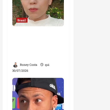
Brasil
“Jamais faria exame
com um ginecologista
homem”, diz mulher;
declaração divide
opiniões
Roney Costa
qui
30/07/2026