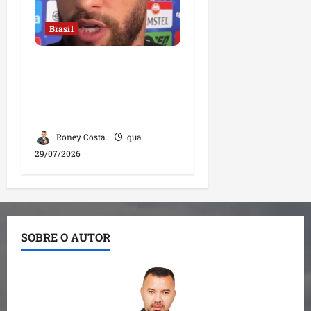
Brasil
Neymar confirma fim de
sua trajetória na Seleção
Brasileira após Copa de
2026
Roney Costa
qua
29/07/2026
SOBRE O AUTOR