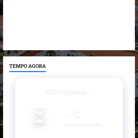
Fred Campos se manifesta sobre investigação e
nega irregularidades em repasse
Prefeito Fred Campos entrega mais de 10 ruas
pavimentadas em um único dia e amplia obras em
Paço do Lumiar
TEMPO AGORA
Carregando...
⏳
--
°C
Buscando clima...