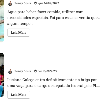
declara
Roney Costa
qua 14/09/2022
apoio
a
Água para beber, fazer comida, utilizar com
candidata
a
necessidades especiais. Foi para essa serventia que a
deputada
federal
algum tempo...
Leia
Leia Mais
mais
sobre
Água
do
povoado
de
Luciano Galego entra definitivamente na briga por
Esperantina
é
uma vaga para o cargo de deputado federal pelo PL
cortada
na rodada
porque
gestão
Roney Costa
ter 13/09/2022
municipal
de
Santa
Luciano Galego entra definitivamente na briga por
Luzia
não
uma vaga para o cargo de deputado federal pelo PL...
realizou
pagamento
Leia
dos
Leia Mais
mais
responsáveis
sobre
pela
Luciano
obra