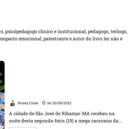
ro, psicópedagogo clínico e institucional, pedagogo, teólogo,
empacto emocional, palestrante e autor do livro ler não é
Luciano Galero realizou Caravana da Renovação em
São José de Ribamar e foi recebido pela população de
braços abertos
Roney Costa
ter 20/09/2022
A cidade de São José de Ribamar-MA recebeu na
noite desta segunda-feira (19) a mega caravana da...