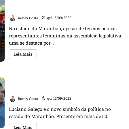
De mulher para mulher: deputada Detinha cria
mulher:
conheça
projetos de Lei que beneficia o público feminino
o
cuidado
Roney Costa
qui 15/09/2022
da
deputada
Detinha
No estado do Maranhão, apesar de termos poucas
com
representantes femininas na assembleia legislativa
as
mulheres
uma se destaca por...
do
Maranhão
Leia
Leia Mais
mais
sobre
De
mulher
para
Luciano Galego é o candidato a deputado federal que
mulher:
deputada
trás renovo e esperança para a população
Detinha
cria
maranhense
projetos
de
Roney Costa
qui 15/09/2022
Lei
que
Luciano Galego é o novo símbolo da política no
beneficia
o
estado do Maranhão. Presente em mais de 50...
público
feminino
Leia
Leia Mais