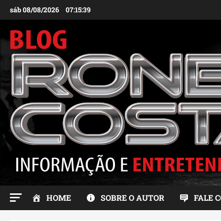
Ir
sáb 08/08/2026
07:15:40
para
o
conteúdo
HOME
SOBRE O AUTOR
FALE 