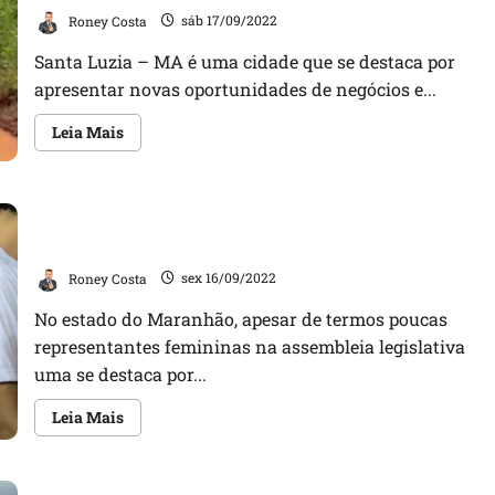
manifestar
falta
Roney Costa
sáb 17/09/2022
de
água
Santa Luzia – MA é uma cidade que se destaca por
em
povoado
apresentar novas oportunidades de negócios e...
Vila
do
Incra
Leia
Leia Mais
mais
sobre
Péssimas
condições
das
De mulher para mulher: conheça o cuidado da
estradas
vicinais
deputada Detinha com as mulheres do Maranhão
do
município
Roney Costa
sex 16/09/2022
de
Santa
Luzia
No estado do Maranhão, apesar de termos poucas
causam
representantes femininas na assembleia legislativa
prejuízos
a
uma se destaca por...
população
Leia
Leia Mais
mais
sobre
De
mulher
para