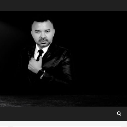
São Luis
Detinha destaca trabalho
social do Projeto Spartan
durante visita à Vila
Fumacê
3
qua 05/08/2026
Maranhão
Dr. Hilton Gonçalo amplia
base política com apoio do
prefeito de Lago dos
Rodrigues
4
ter 04/08/2026
Maranhão
Fred Campos se manifesta
sobre investigação e nega
irregularidades em repasse
5
ter 04/08/2026
Maranhão
Detinha destaca trajetória
política e reafirma