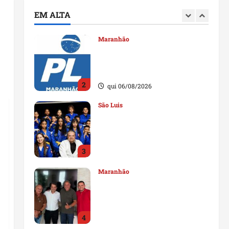
compromisso com o
EM ALTA
Maranhão
1
sex 07/08/2026
Maranhão
Conheça os candidatos do PL
que disputam vagas para
deputado estadual
2
qui 06/08/2026
São Luis
Detinha destaca trabalho
social do Projeto Spartan
durante visita à Vila
Fumacê
3
qua 05/08/2026
Maranhão
Dr. Hilton Gonçalo amplia
base política com apoio do
prefeito de Lago dos
Rodrigues
4