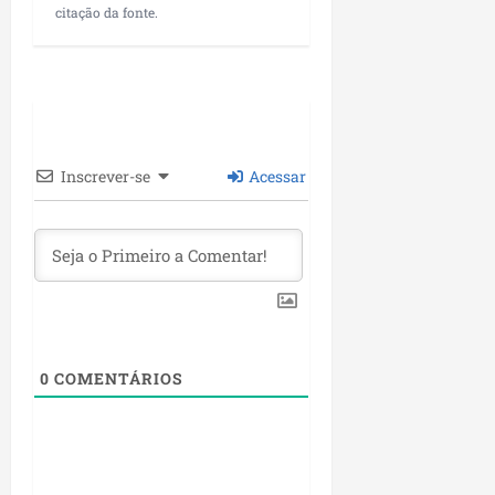
i
citação da fonte.
i
e
u
a
c
p
e
r
o
a
s
d
s
ter
i
s
ter
04/08/202
a
e
04/08/202
e
Inscrever-se
Acessar
a
ter
m
04/08/202
p
l
i
a
o
b
0
COMENTÁRIOS
r
a
s
e
m