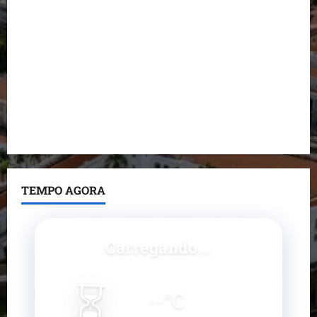
Dr. Hilton Gonçalo amplia base política com apoio
do prefeito de Lago dos Rodrigues
Fred Campos se manifesta sobre investigação e
nega irregularidades em repasse
Prefeito Fred Campos entrega mais de 10 ruas
pavimentadas em um único dia e amplia obras em
Paço do Lumiar
TEMPO AGORA
Carregando...
⏳
--
°C