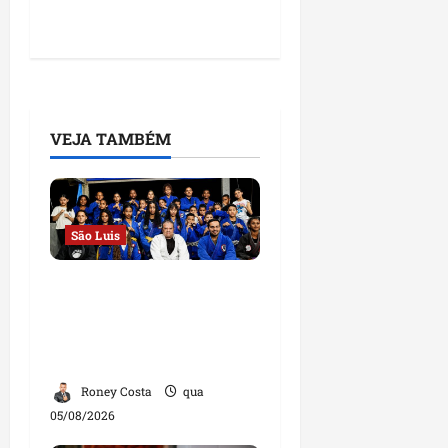
VEJA TAMBÉM
São Luis
Detinha destaca
trabalho social do
Projeto Spartan durante
visita à Vila Fumacê
Roney Costa
qua
05/08/2026