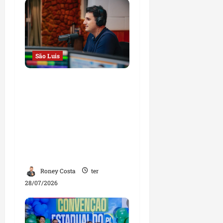
São Luis
Em entrevista à Rádio
Educadora, Orleans
Brandão defende
campanha de propostas
e afirma que será o
governador das
oportunidades
Roney Costa
ter
28/07/2026