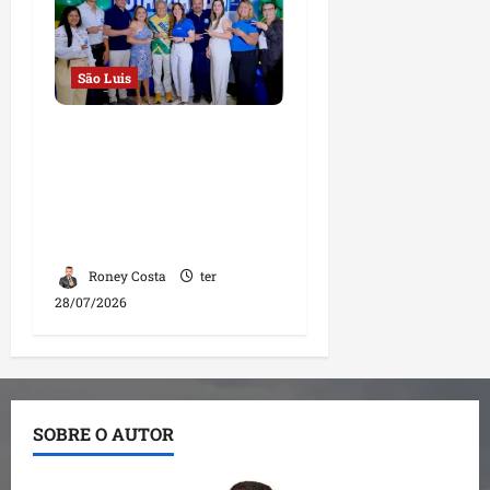
São Luis
Convenção Estadual do
PL homologa
candidaturas e reforça
compromisso com o
futuro do Maranhão
Roney Costa
ter
28/07/2026
SOBRE O AUTOR