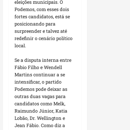
eleições municipais. O
P
a
Podemos, com esses dois
ç
fortes candidatos, está se
o
posicionando para
d
surpreender e talvez até
o
redefinir o cenário político
L
local.
u
m
Se a disputa interna entre
i
a
Fábio Filho e Wendell
r
Martins continuar a se
intensificar, o partido
ter
Podemos pode deixar as
04/08/202
outras duas vagas para
candidatos como Melk,
Raimundo Júnior, Katia
Lobão, Dr. Wellington e
Jean Fábio. Como diz a