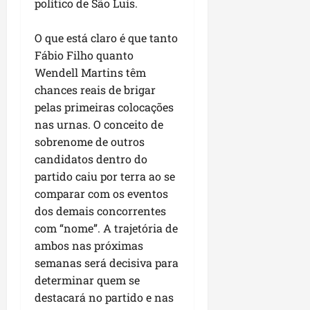
político de São Luís.
i
i
e
u
a
c
p
e
r
O que está claro é que tanto
o
a
s
Fábio Filho quanto
d
s
ter
Wendell Martins têm
i
s
ter
04/08/202
a
e
chances reais de brigar
04/08/202
e
pelas primeiras colocações
a
ter
nas urnas. O conceito de
m
04/08/202
sobrenome de outros
p
candidatos dentro do
l
partido caiu por terra ao se
i
comparar com os eventos
a
o
dos demais concorrentes
b
com “nome”. A trajetória de
r
ambos nas próximas
a
semanas será decisiva para
s
determinar quem se
e
destacará no partido e nas
m