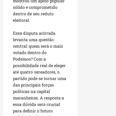
mostrou um apoio popular
u
e
e
i
l
p
a
g
sólido e comprometido
f
s
l
s
a
e
dentro de seu reduto
i
i
qui
p
i
i
t
eleitoral.
a
06/08/202
a
r
t
a
o
v
r
o
à
b
Essa disputa acirrada
i
e
d
V
r
levanta uma questão
m
g
e
i
a
central: quem será o mais
e
u
L
l
s
n
votado dentro do
l
a
a
e
t
a
g
Podemos? Com a
F
m
a
r
o
u
possibilidade real de eleger
P
d
i
d
m
a
até quatro vereadores, o
a
d
o
a
ç
partido pode se tornar uma
s
a
s
c
o
das principais forças
e
d
R
ê
d
políticas na capital
m
e
o
o
u
maranhense. A resposta a
s
d
L
qua
m
e
essa dúvida será crucial
r
05/08/202
u
ú
m
i
para definir o futuro
m
n
r
g