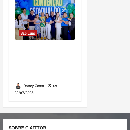
São Luis
Convenção Estadual do
PL homologa
candidaturas e reforça
compromisso com o
futuro do Maranhão
Roney Costa
ter
28/07/2026
SOBRE O AUTOR