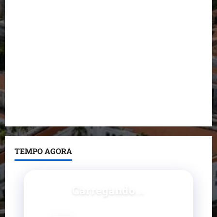
durante visita à Vila Fumacê
Dr. Hilton Gonçalo amplia base política com apoio
do prefeito de Lago dos Rodrigues
Fred Campos se manifesta sobre investigação e
nega irregularidades em repasse
Prefeito Fred Campos entrega mais de 10 ruas
pavimentadas em um único dia e amplia obras em
Paço do Lumiar
TEMPO AGORA
Carregando...