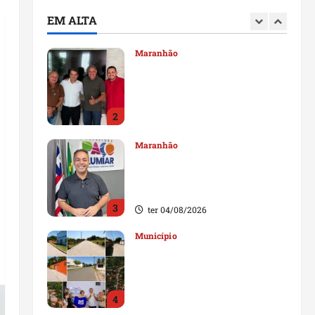
durante visita à Vila
EM ALTA
Fumacê
1
qua 05/08/2026
Maranhão
Dr. Hilton Gonçalo amplia
base política com apoio do
prefeito de Lago dos
Rodrigues
2
ter 04/08/2026
Maranhão
Fred Campos se manifesta
sobre investigação e nega
irregularidades em repasse
3
ter 04/08/2026
Município
Prefeito Fred Campos
entrega mais de 10 ruas
pavimentadas em um único
dia e amplia obras em Paço
4
do Lumiar