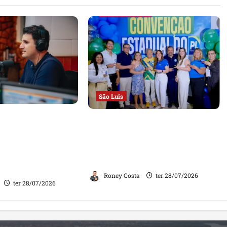
São Luis
a à Rádio
Convenção Estadual do PL
Orleans Brandão
homologa candidaturas e
panha de
reforça compromisso com o
afirma que será o
futuro do Maranhão
das oportunidades
Roney Costa
ter 28/07/2026
ter 28/07/2026