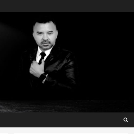
Maranhão
Fred Campos se manifesta
sobre investigação e nega
irregularidades em repasse
3
ter 04/08/2026
Município
Prefeito Fred Campos
entrega mais de 10 ruas
pavimentadas em um único
dia e amplia obras em Paço
4
do Lumiar
Maranhão
ter 04/08/2026
Maedja Campos confirma
registro de candidatura e
reforça compromisso com o
Maranhão
5
seg 03/08/2026
São Luis
Detinha destaca trabalho
social do Projeto Spartan