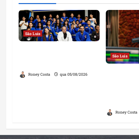
São Luis
Detinha destaca trabalho
São Luis
social do Projeto Spartan
durante visita à Vila Fumacê
Em entrevist
Roney Costa
qua 05/08/2026
Educadora, 
defende cam
propostas e 
governador 
Roney Costa