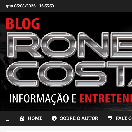
Ir
qua 05/08/2026
16:56:00
para
o
conteúdo
HOME
SOBRE O AUTOR
FALE 