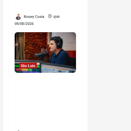
Projeto Spartan durante
visita à Vila Fumacê
Roney Costa
qua
05/08/2026
São Luis
Em entrevista à Rádio
Educadora, Orleans
Brandão defende
campanha de propostas
e afirma que será o
governador das
oportunidades