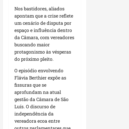
u
e
e
i
l
p
a
g
f
Nos bastidores, aliados
s
l
s
a
e
i
apontam que a crise reflete
i
qui
p
i
i
t
a
um cenário de disputa por
06/08/202
a
r
t
a
o
espaço e influência dentro
v
r
o
à
b
da Câmara, com vereadores
i
e
d
V
r
buscando maior
m
g
e
i
a
e
protagonismo às vésperas
u
L
l
s
n
l
do próximo pleito.
a
a
e
t
a
g
F
m
O episódio envolvendo
a
r
o
u
P
d
i
Flávia Berthier expõe as
d
m
a
a
d
o
fissuras que se
a
ç
s
a
s
c
aprofundam na atual
o
e
d
R
ê
d
gestão da Câmara de São
m
e
o
o
Luís. O discurso de
u
s
d
L
qua
independência da
m
e
r
05/08/202
u
vereadora ecoa entre
ú
m
i
m
n
outros parlamentares que
r
g