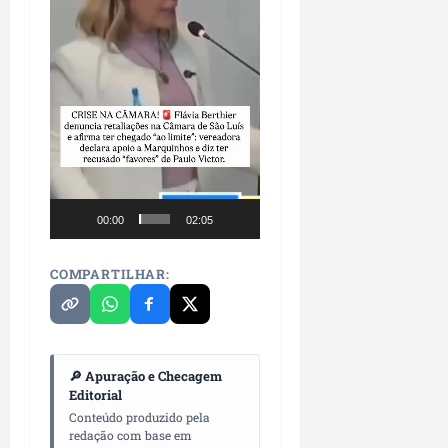
P
a
ç
o
d
o
L
u
m
i
00:00
02:05
a
r
COMPARTILHAR:
ter
04/08/202
🔎 Apuração e Checagem
Editorial
Conteúdo produzido pela
redação com base em