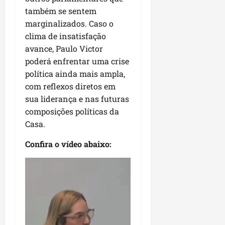
i
i
e
u
também se sentem
a
c
p
e
marginalizados. Caso o
r
o
a
s
clima de insatisfação
d
s
avance, Paulo Victor
ter
i
s
ter
04/08/202
poderá enfrentar uma crise
a
e
04/08/202
política ainda mais ampla,
e
a
com reflexos diretos em
ter
m
sua liderança e nas futuras
04/08/202
p
composições políticas da
l
Casa.
i
a
Confira o vídeo abaixo:
o
b
Tocador
r
de
a
vídeo
s
e
m