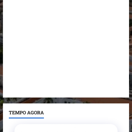
para deputado estadual
Detinha destaca trabalho social do Projeto Spartan
durante visita à Vila Fumacê
Dr. Hilton Gonçalo amplia base política com apoio
do prefeito de Lago dos Rodrigues
Fred Campos se manifesta sobre investigação e
nega irregularidades em repasse
Prefeito Fred Campos entrega mais de 10 ruas
pavimentadas em um único dia e amplia obras em
Paço do Lumiar
TEMPO AGORA