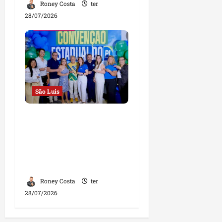
Roney Costa
ter
28/07/2026
São Luis
Convenção Estadual do
PL homologa
candidaturas e reforça
compromisso com o
futuro do Maranhão
Roney Costa
ter
28/07/2026