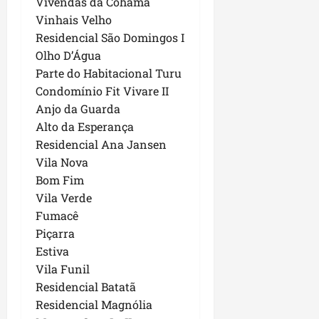
Vivendas da Cohama
i
i
e
u
Vinhais Velho
a
c
p
e
r
Residencial São Domingos I
o
a
s
Olho D’Água
d
s
ter
Parte do Habitacional Turu
i
s
ter
04/08/202
Condomínio Fit Vivare II
a
e
04/08/202
e
Anjo da Guarda
a
Alto da Esperança
ter
m
04/08/202
Residencial Ana Jansen
p
Vila Nova
l
Bom Fim
i
Vila Verde
a
Fumacê
o
b
Piçarra
r
Estiva
a
Vila Funil
s
Residencial Batatã
e
Residencial Magnólia
m