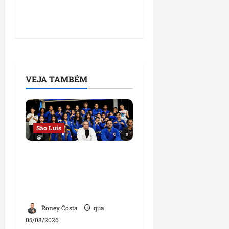
VEJA TAMBÉM
São Luis
Detinha destaca
trabalho social do
Projeto Spartan durante
visita à Vila Fumacê
Roney Costa
qua
05/08/2026