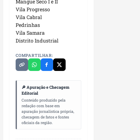
Mangue Seco I e II
P
Vila Progresso
a
ç
Vila Cabral
o
Pedrinhas
d
Vila Samara
o
Distrito Industrial
L
u
COMPARTILHAR:
m
i
a
r
🔎 Apuração e Checagem
Editorial
ter
04/08/202
Conteúdo produzido pela
redação com base em
apuração jornalística própria,
checagem de fatos e fontes
oficiais da região.