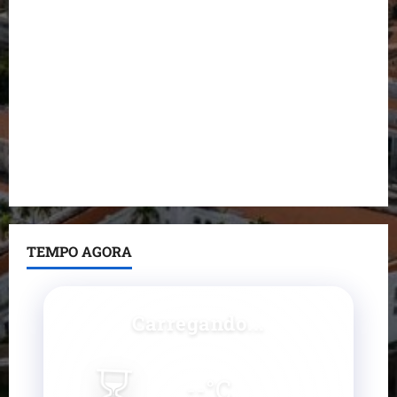
Dr. Hilton Gonçalo amplia base política com apoio
do prefeito de Lago dos Rodrigues
Fred Campos se manifesta sobre investigação e
nega irregularidades em repasse
Prefeito Fred Campos entrega mais de 10 ruas
pavimentadas em um único dia e amplia obras em
Paço do Lumiar
TEMPO AGORA
Carregando...
⏳
--
°C