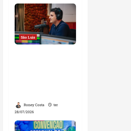
São Luis
Em entrevista à Rádio
Educadora, Orleans
Brandão defende
campanha de propostas
e afirma que será o
governador das
oportunidades
Roney Costa
ter
28/07/2026