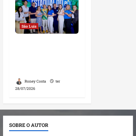
São Luis
Convenção Estadual do
PL homologa
candidaturas e reforça
compromisso com o
futuro do Maranhão
Roney Costa
ter
28/07/2026
SOBRE O AUTOR