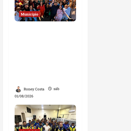
Município
Josimar
Maranhãozinho
participa de
inauguração de escola e
destaca investimentos
na educação em
Governador Nunes
Freire
Roney Costa
sáb
01/08/2026