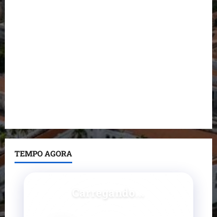
durante visita à Vila Fumacê
Dr. Hilton Gonçalo amplia base política com apoio
do prefeito de Lago dos Rodrigues
Fred Campos se manifesta sobre investigação e
nega irregularidades em repasse
Prefeito Fred Campos entrega mais de 10 ruas
pavimentadas em um único dia e amplia obras em
Paço do Lumiar
TEMPO AGORA
Carregando...