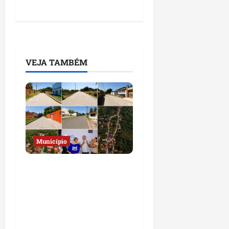
VEJA TAMBÉM
Município
Prefeito Fred Campos
entrega mais de 10 ruas
pavimentadas em um
único dia e amplia obras
em Paço do Lumiar