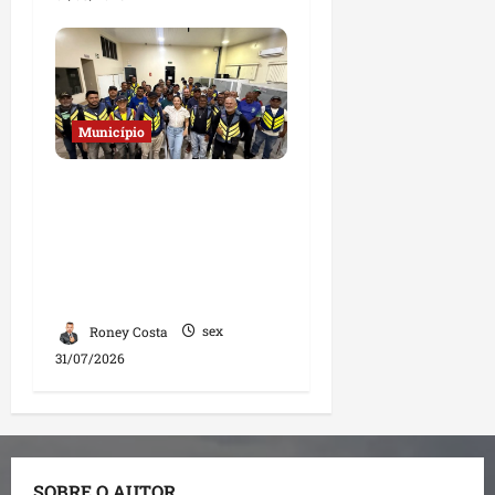
Município
Deputada Solange
Almeida fortalece
diálogo com
mototaxistas durante
encontro em Santa Inês
Roney Costa
sex
31/07/2026
SOBRE O AUTOR