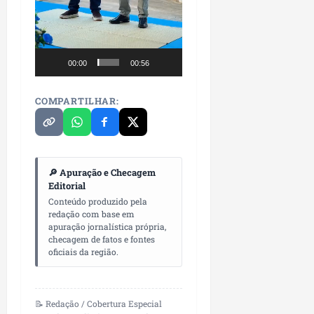
i
i
e
u
a
c
p
e
r
o
a
s
d
s
00:00
00:56
ter
i
s
ter
04/08/202
a
e
04/08/202
COMPARTILHAR:
e
a
ter
m
04/08/202
p
l
🔎 Apuração e Checagem
i
Editorial
a
Conteúdo produzido pela
o
redação com base em
apuração jornalística própria,
b
checagem de fatos e fontes
r
oficiais da região.
a
s
e
📝 Redação / Cobertura Especial
m