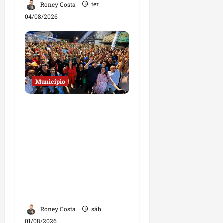
Roney Costa
ter
04/08/2026
Município
Josimar
Maranhãozinho
participa de
inauguração de escola e
destaca investimentos
na educação em
Governador Nunes
Freire
Roney Costa
sáb
01/08/2026