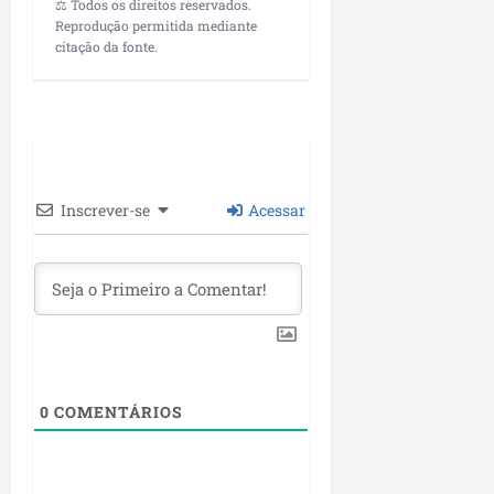
⚖️ Todos os direitos reservados.
P
Reprodução permitida mediante
a
citação da fonte.
ç
o
d
o
L
u
m
Inscrever-se
Acessar
i
a
r
ter
04/08/202
0
COMENTÁRIOS