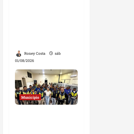
participa de
inauguração de escola e
destaca investimentos
na educação em
Governador Nunes
Freire
Roney Costa
sáb
01/08/2026
Município
Deputada Solange
Almeida fortalece
diálogo com