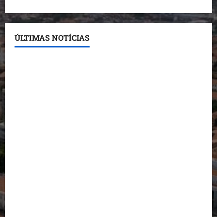
ÚLTIMAS NOTÍCIAS
Conheça os candidatos do PL que disputam vagas
para deputado estadual
Detinha destaca trabalho social do Projeto Spartan
durante visita à Vila Fumacê
Dr. Hilton Gonçalo amplia base política com apoio
do prefeito de Lago dos Rodrigues
Fred Campos se manifesta sobre investigação e
nega irregularidades em repasse
Prefeito Fred Campos entrega mais de 10 ruas
pavimentadas em um único dia e amplia obras em
Paço do Lumiar