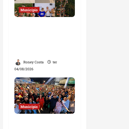
Município
Prefeito Fred Campos
entrega mais de 10 ruas
pavimentadas em um
único dia e amplia obras
em Paço do Lumiar
Roney Costa
ter
04/08/2026
Município
Josimar
Maranhãozinho