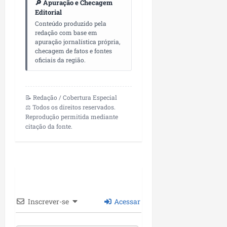
🔎 Apuração e Checagem
P
Editorial
a
Conteúdo produzido pela
ç
redação com base em
o
apuração jornalística própria,
d
checagem de fatos e fontes
o
oficiais da região.
L
u
m
📝 Redação / Cobertura Especial
i
⚖️ Todos os direitos reservados.
a
Reprodução permitida mediante
citação da fonte.
r
ter
04/08/202
Inscrever-se
Acessar