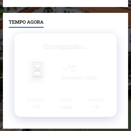
TEMPO AGORA
Carregando...
⏳
--
°C
Buscando clima...
SENSAÇÃO
VENTO
UMIDADE
--°C
--
--%
km/h