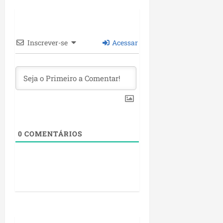
P
a
ç
o
Inscrever-se
Acessar
d
o
L
u
m
i
a
r
0
COMENTÁRIOS
ter
04/08/202