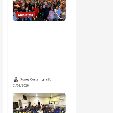
Município
Josimar
Maranhãozinho
participa de
inauguração de escola e
destaca investimentos
na educação em
Governador Nunes
Freire
Roney Costa
sáb
01/08/2026