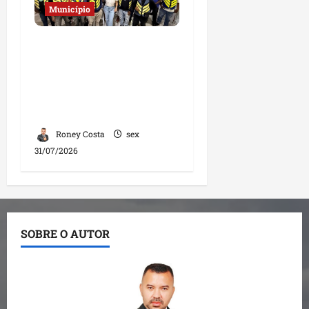
Município
Deputada Solange
Almeida fortalece
diálogo com
mototaxistas durante
encontro em Santa Inês
Roney Costa
sex
31/07/2026
SOBRE O AUTOR