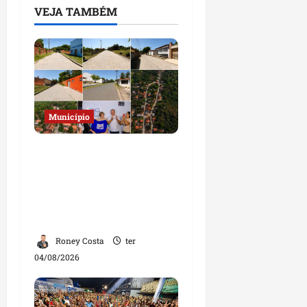
VEJA TAMBÉM
Município
Prefeito Fred Campos
entrega mais de 10 ruas
pavimentadas em um
único dia e amplia obras
em Paço do Lumiar
Roney Costa
ter
04/08/2026