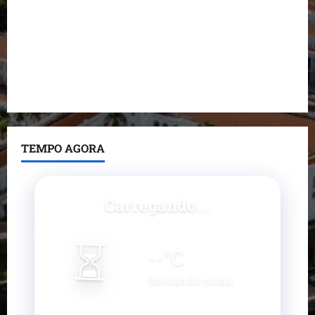
Fred Campos se manifesta sobre investigação e
nega irregularidades em repasse
Prefeito Fred Campos entrega mais de 10 ruas
pavimentadas em um único dia e amplia obras em
Paço do Lumiar
TEMPO AGORA
Carregando...
⏳
--
°C
Buscando clima...