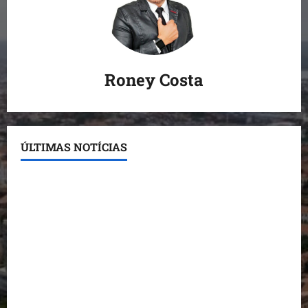
Roney Costa
ÚLTIMAS NOTÍCIAS
Conheça os candidatos do PL que disputam vagas
para deputado estadual
Detinha destaca trabalho social do Projeto Spartan
durante visita à Vila Fumacê
Dr. Hilton Gonçalo amplia base política com apoio
do prefeito de Lago dos Rodrigues