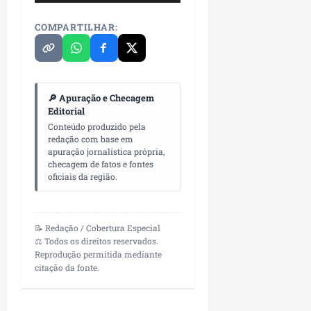
i
i
e
u
a
c
COMPARTILHAR:
p
e
r
o
a
s
d
s
ter
i
s
ter
04/08/202
a
e
04/08/202
🔎 Apuração e Checagem
e
Editorial
a
ter
Conteúdo produzido pela
m
04/08/202
redação com base em
p
apuração jornalística própria,
l
checagem de fatos e fontes
oficiais da região.
i
a
o
b
📝 Redação / Cobertura Especial
r
⚖️ Todos os direitos reservados.
Reprodução permitida mediante
a
citação da fonte.
s
e
m