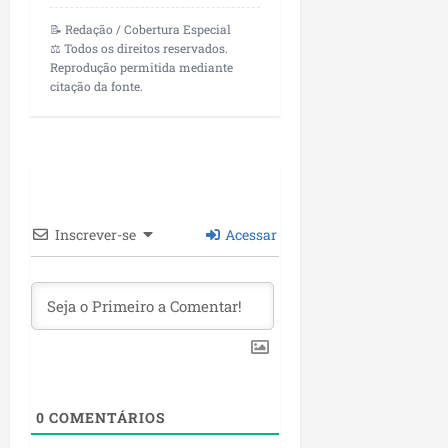
P
a
📝 Redação / Cobertura Especial
⚖️ Todos os direitos reservados.
ç
Reprodução permitida mediante
o
citação da fonte.
d
o
L
u
m
i
a
Inscrever-se
Acessar
r
ter
04/08/202
0
COMENTÁRIOS