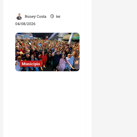
em Paço do Lumiar
Roney Costa
ter
04/08/2026
Município
Josimar
Maranhãozinho
participa de
inauguração de escola e
destaca investimentos
na educação em
Governador Nunes
Freire