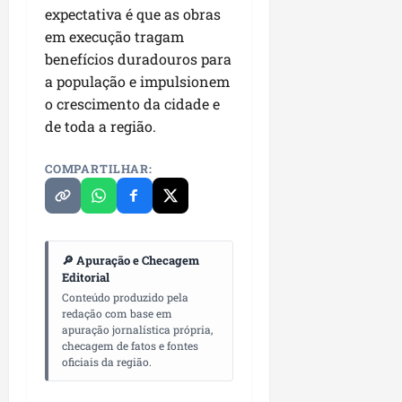
i
expectativa é que as obras
i
e
u
a
c
em execução tragam
p
e
r
o
a
s
benefícios duradouros para
d
s
a população e impulsionem
ter
i
s
ter
o crescimento da cidade e
04/08/202
a
e
04/08/202
de toda a região.
e
a
ter
COMPARTILHAR:
m
04/08/202
p
l
i
a
🔎 Apuração e Checagem
o
Editorial
b
Conteúdo produzido pela
r
redação com base em
a
apuração jornalística própria,
checagem de fatos e fontes
s
oficiais da região.
e
m