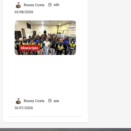
Roney Costa
sáb
01/08/2026
Município
Deputada Solange
Almeida fortalece
diálogo com
mototaxistas durante
encontro em Santa Inês
Roney Costa
sex
31/07/2026