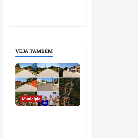
VEJA TAMBÉM
Município
Prefeito Fred Campos
entrega mais de 10 ruas
pavimentadas em um
único dia e amplia obras