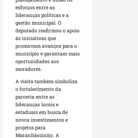
u
e
e
i
l
p
esforços entre as
a
g
f
s
l
s
lideranças políticas e a
a
e
i
i
qui
p
i
i
gestão municipal. O
t
a
06/08/202
a
r
t
a
deputado reafirmou o apoio
o
v
r
o
à
b
às iniciativas que
i
e
d
V
r
promovam avanços para o
m
g
e
i
a
município e garantam mais
e
u
L
l
s
oportunidades aos
n
l
a
a
e
t
moradores.
a
g
F
m
a
r
o
u
P
A visita também simboliza
d
i
d
m
a
o fortalecimento da
a
d
o
a
ç
s
a
parceria entre as
s
c
o
e
d
R
lideranças locais e
ê
d
m
e
o
estaduais em busca de
o
u
s
d
L
qua
novos investimentos e
m
e
r
05/08/202
u
projetos para
ú
m
i
m
Maranhãozinho. A
n
r
g