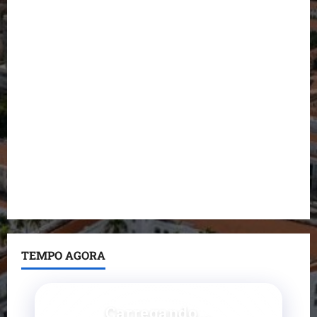
Detinha destaca trabalho social do Projeto Spartan
durante visita à Vila Fumacê
Dr. Hilton Gonçalo amplia base política com apoio
do prefeito de Lago dos Rodrigues
Fred Campos se manifesta sobre investigação e
nega irregularidades em repasse
Prefeito Fred Campos entrega mais de 10 ruas
pavimentadas em um único dia e amplia obras em
Paço do Lumiar
TEMPO AGORA
Carregando...