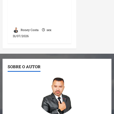
Almeida fortalece
diálogo com
mototaxistas durante
encontro em Santa Inês
Roney Costa
sex
31/07/2026
SOBRE O AUTOR