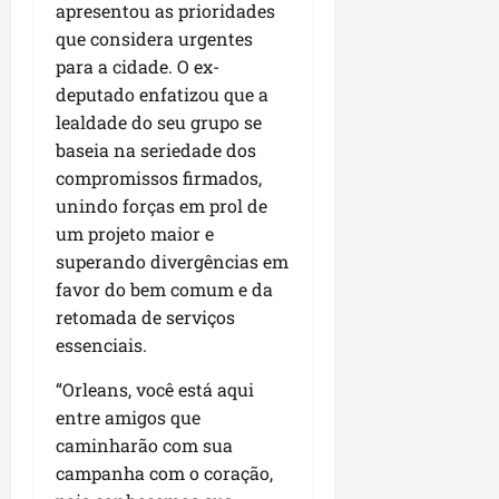
i
apresentou as prioridades
i
e
u
a
que considera urgentes
c
p
e
r
para a cidade. O ex-
o
a
s
d
deputado enfatizou que a
s
ter
i
s
lealdade do seu grupo se
ter
04/08/202
a
e
04/08/202
baseia na seriedade dos
e
compromissos firmados,
a
ter
unindo forças em prol de
m
04/08/202
um projeto maior e
p
superando divergências em
l
i
favor do bem comum e da
a
retomada de serviços
o
essenciais.
b
r
“Orleans, você está aqui
a
entre amigos que
s
caminharão com sua
e
campanha com o coração,
m