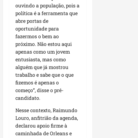
u
e
e
i
l
p
ouvindo a população, pois a
a
g
f
s
l
política é a ferramenta que
s
a
e
i
i
qui
abre portas de
p
i
i
t
a
06/08/202
a
oportunidade para
r
t
a
o
v
r
o
fazermos o bem ao
à
b
i
e
d
V
próximo. Não estou aqui
r
m
g
e
i
a
apenas como um jovem
e
u
L
l
s
entusiasta, mas como
n
l
a
a
e
alguém que já mostrou
t
a
g
F
m
trabalho e sabe que o que
a
r
o
u
P
d
fizemos é apenas o
i
d
m
a
a
d
começo”, disse o pré-
o
a
ç
s
a
s
c
candidato.
o
e
d
R
ê
d
m
e
Nesse contexto, Raimundo
o
o
u
s
d
Louro, anfitrião da agenda,
L
qua
m
e
r
declarou apoio firme à
05/08/202
u
ú
m
i
m
caminhada de Orleans e
n
r
g