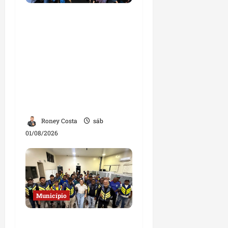
Josimar
Maranhãozinho
participa de
inauguração de escola e
destaca investimentos
na educação em
Governador Nunes
Freire
Roney Costa
sáb
01/08/2026
Município
Deputada Solange