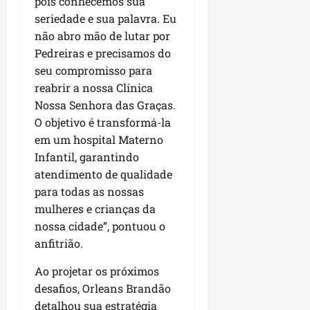
pois conhecemos sua
P
seriedade e sua palavra. Eu
a
não abro mão de lutar por
ç
o
Pedreiras e precisamos do
d
seu compromisso para
o
reabrir a nossa Clínica
L
Nossa Senhora das Graças.
u
O objetivo é transformá-la
m
em um hospital Materno
i
Infantil, garantindo
a
r
atendimento de qualidade
para todas as nossas
ter
mulheres e crianças da
04/08/202
nossa cidade”, pontuou o
anfitrião.
Ao projetar os próximos
desafios, Orleans Brandão
detalhou sua estratégia