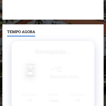
Prefeito Fred Campos entrega mais de 10 ruas
pavimentadas em um único dia e amplia obras em
Paço do Lumiar
TEMPO AGORA
Carregando...
⏳
--
°C
Buscando clima...
SENSAÇÃO
VENTO
UMIDADE
--°C
--
--%
km/h