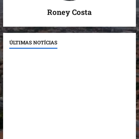
Roney Costa
ÚLTIMAS NOTÍCIAS
Conheça os candidatos do PL que disputam vagas
para deputado estadual
Detinha destaca trabalho social do Projeto Spartan
durante visita à Vila Fumacê
Dr. Hilton Gonçalo amplia base política com apoio
do prefeito de Lago dos Rodrigues
Fred Campos se manifesta sobre investigação e
nega irregularidades em repasse