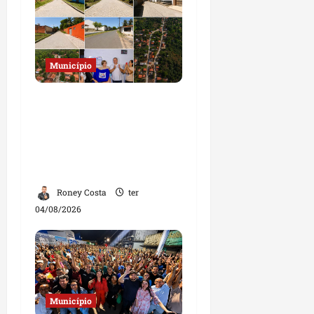
Município
Prefeito Fred Campos
entrega mais de 10 ruas
pavimentadas em um
único dia e amplia obras
em Paço do Lumiar
Roney Costa
ter
04/08/2026
Município