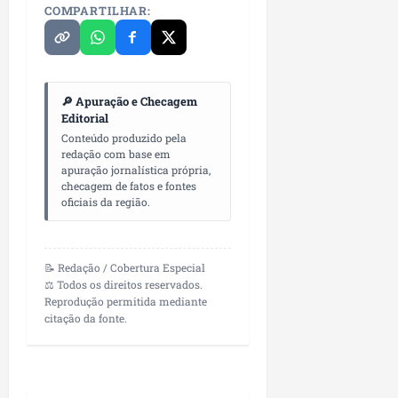
P
COMPARTILHAR:
a
ç
o
d
🔎 Apuração e Checagem
o
Editorial
L
Conteúdo produzido pela
u
redação com base em
m
apuração jornalística própria,
i
checagem de fatos e fontes
a
oficiais da região.
r
ter
📝 Redação / Cobertura Especial
04/08/202
⚖️ Todos os direitos reservados.
Reprodução permitida mediante
citação da fonte.