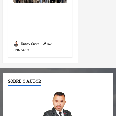
Deputada Solange
Almeida fortalece
diálogo com
mototaxistas durante
encontro em Santa Inês
Roney Costa
sex
31/07/2026
SOBRE O AUTOR