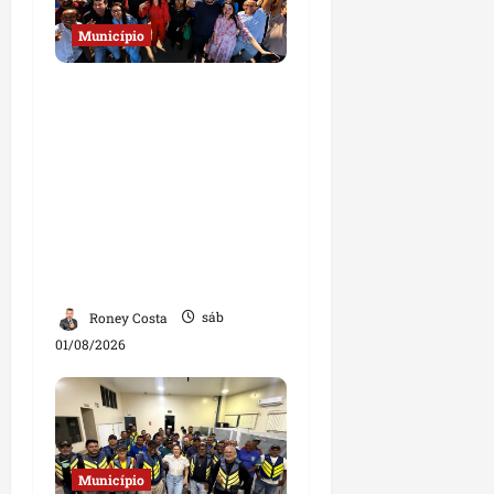
Município
Josimar
Maranhãozinho
participa de
inauguração de escola e
destaca investimentos
na educação em
Governador Nunes
Freire
Roney Costa
sáb
01/08/2026
Município