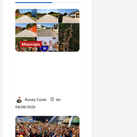
Município
Prefeito Fred Campos
entrega mais de 10 ruas
pavimentadas em um
único dia e amplia obras
em Paço do Lumiar
Roney Costa
ter
04/08/2026