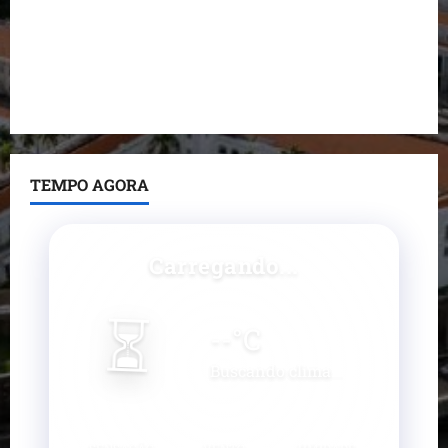
nega irregularidades em repasse
Prefeito Fred Campos entrega mais de 10 ruas
pavimentadas em um único dia e amplia obras em
Paço do Lumiar
TEMPO AGORA
Carregando...
⏳
--
°C
Buscando clima...
SENSAÇÃO
VENTO
UMIDADE