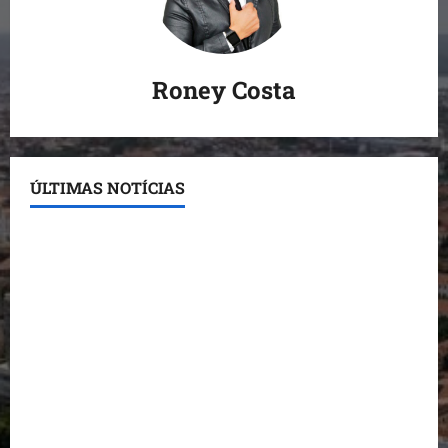
Roney Costa
ÚLTIMAS NOTÍCIAS
Conheça os candidatos do PL que disputam vagas
para deputado estadual
Detinha destaca trabalho social do Projeto Spartan
durante visita à Vila Fumacê
Dr. Hilton Gonçalo amplia base política com apoio
do prefeito de Lago dos Rodrigues
Fred Campos se manifesta sobre investigação e