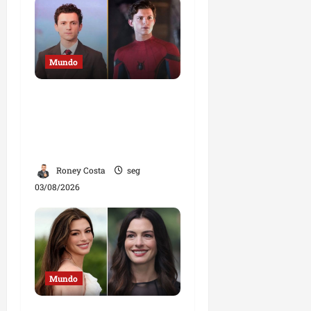
Mundo
Astro de Homem-
Aranha diz que não
aceita papéis que
contrariem sua fé
Roney Costa
seg
03/08/2026
Mundo