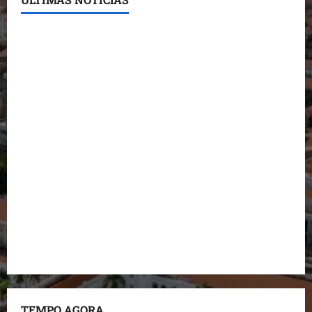
Detinha destaca trabalho social do Projeto Spartan
durante visita à Vila Fumacê
Dr. Hilton Gonçalo amplia base política com apoio
do prefeito de Lago dos Rodrigues
Fred Campos se manifesta sobre investigação e
nega irregularidades em repasse
Prefeito Fred Campos entrega mais de 10 ruas
pavimentadas em um único dia e amplia obras em
Paço do Lumiar
Maedja Campos confirma registro de candidatura e
reforça compromisso com o Maranhão
TEMPO AGORA