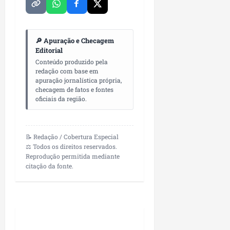
L
u
m
i
🔎 Apuração e Checagem
Editorial
a
r
Conteúdo produzido pela
redação com base em
apuração jornalística própria,
ter
checagem de fatos e fontes
04/08/202
oficiais da região.
📝 Redação / Cobertura Especial
⚖️ Todos os direitos reservados.
Reprodução permitida mediante
citação da fonte.