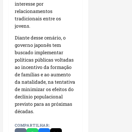
04/08/202
interesse por
m
e
relacionamentos
i
a
ter
s
tradicionais entre os
m
04/08/202
s
p
jovens.
o
l
Diante desse cenário, o
c
i
o
a
governo japonês tem
m
o
buscado implementar
o
b
políticas públicas voltadas
M
r
ao incentivo da formação
a
a
de famílias e ao aumento
r
s
da natalidade, na tentativa
a
e
de minimizar os efeitos do
n
m
h
declínio populacional
P
ã
a
previsto para as próximas
o
ç
décadas.
o
d
seg
COMPARTILHAR:
o
03/08/202