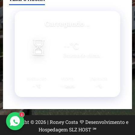
Carregando...
⏳
--
°C
Buscando clima...
SENSAÇÃO
VENTO
UMIDADE
--°C
--
--%
km/h
1
Copyright © 2026 | Roney Costa 💜 Desenvolvimento e
Hospedagem SLZ HOST ℠