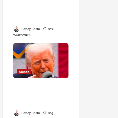
Anne Hathaway é eleita
a mulher mais bonita do
mundo em 2026 e vive
grande fase na carreira
Roney Costa
sex
24/07/2026
Mundo
“Se os cristãos não
participarem da
política, perderão seus
direitos”, diz Trump
Roney Costa
seg