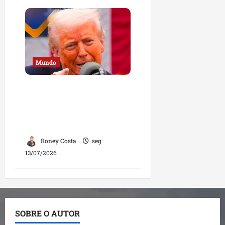
Mundo
“Se os cristãos não
participarem da
política, perderão seus
direitos”, diz Trump
Roney Costa
seg
13/07/2026
SOBRE O AUTOR