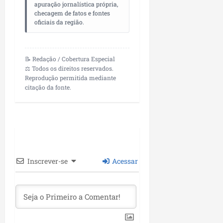
P
apuração jornalística própria,
checagem de fatos e fontes
a
oficiais da região.
ç
o
d
o
📝 Redação / Cobertura Especial
⚖️ Todos os direitos reservados.
L
Reprodução permitida mediante
u
citação da fonte.
m
i
a
r
ter
04/08/202
Inscrever-se
Acessar