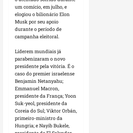
u
e
e
i
l
p
um comício, em julho, e
a
g
f
s
l
elogiou o bilionário Elon
s
a
e
i
i
qui
p
i
Musk por seu apoio
i
t
a
06/08/202
a
r
t
durante o período de
a
o
v
r
o
à
campanha eleitoral.
b
i
e
d
V
r
m
g
e
i
a
Líderem mundiais já
e
u
L
l
s
parabenizaram o novo
n
l
a
a
e
presidente pela vitória. É o
t
a
g
F
m
a
caso do premier israelense
r
o
u
P
d
i
d
Benjamin Netanyahu;
m
a
a
d
o
a
Emmanuel Macron,
ç
s
a
s
c
o
presidente da França; Yoon
e
d
R
ê
d
Suk-yeol, presidente da
m
e
o
o
Coreia do Sul; Viktor Orbán,
u
s
d
L
qua
primeiro-ministro da
m
e
r
05/08/202
u
ú
Hungria; e Nayib Bukele,
m
i
m
n
r
presidente de El Salvador.
g