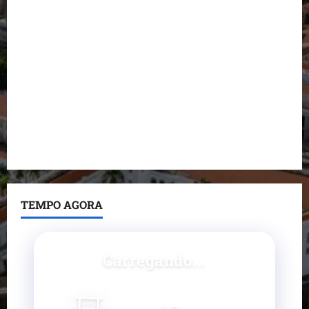
Dr. Hilton Gonçalo amplia base política com apoio
do prefeito de Lago dos Rodrigues
Fred Campos se manifesta sobre investigação e
nega irregularidades em repasse
Prefeito Fred Campos entrega mais de 10 ruas
pavimentadas em um único dia e amplia obras em
Paço do Lumiar
TEMPO AGORA
Carregando...