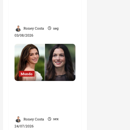
Aranha diz que não
aceita papéis que
contrariem sua fé
Roney Costa
seg
03/08/2026
Mundo
Anne Hathaway é eleita
a mulher mais bonita do
mundo em 2026 e vive
grande fase na carreira
Roney Costa
sex
24/07/2026