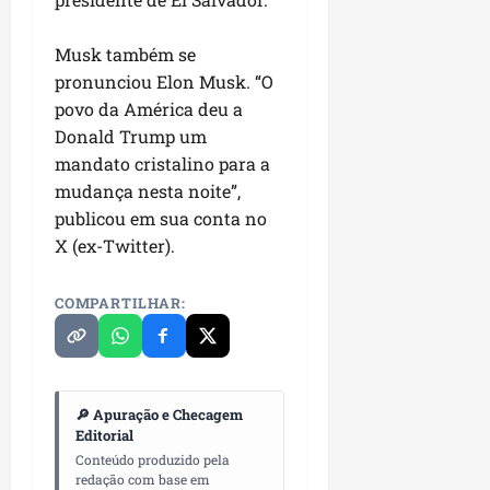
i
i
e
u
a
c
p
e
Musk também se
r
o
a
s
pronunciou Elon Musk. “O
d
s
ter
povo da América deu a
i
s
ter
04/08/202
Donald Trump um
a
e
04/08/202
mandato cristalino para a
e
a
mudança nesta noite”,
ter
m
04/08/202
publicou em sua conta no
p
X (ex-Twitter).
l
i
COMPARTILHAR:
a
o
b
r
a
🔎 Apuração e Checagem
s
Editorial
e
Conteúdo produzido pela
m
redação com base em