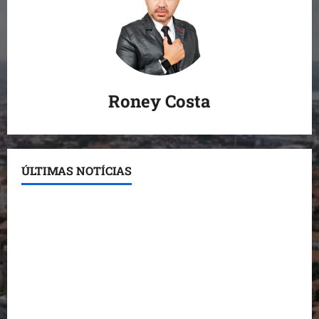
Roney Costa
ÚLTIMAS NOTÍCIAS
Conheça os candidatos do PL que disputam vagas
para deputado estadual
Detinha destaca trabalho social do Projeto Spartan
durante visita à Vila Fumacê
Dr. Hilton Gonçalo amplia base política com apoio
do prefeito de Lago dos Rodrigues