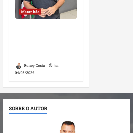
Maranhão
Fred Campos se
manifesta sobre
investigação e nega
irregularidades em
repasse
Roney Costa
ter
04/08/2026
SOBRE O AUTOR