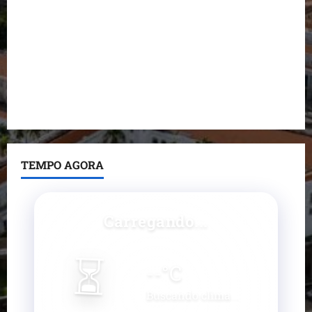
Fred Campos se manifesta sobre investigação e
nega irregularidades em repasse
Prefeito Fred Campos entrega mais de 10 ruas
pavimentadas em um único dia e amplia obras em
Paço do Lumiar
TEMPO AGORA
Carregando...
⏳
--
°C
Buscando clima...