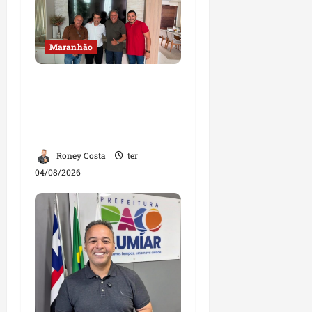
Maranhão
Dr. Hilton Gonçalo
amplia base política
com apoio do prefeito de
Lago dos Rodrigues
Roney Costa
ter
04/08/2026