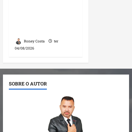
Fred Campos se
manifesta sobre
investigação e nega
irregularidades em
repasse
Roney Costa
ter
04/08/2026
SOBRE O AUTOR