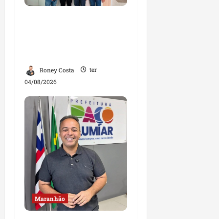
Dr. Hilton Gonçalo
amplia base política
com apoio do prefeito de
Lago dos Rodrigues
Roney Costa
ter
04/08/2026
Maranhão