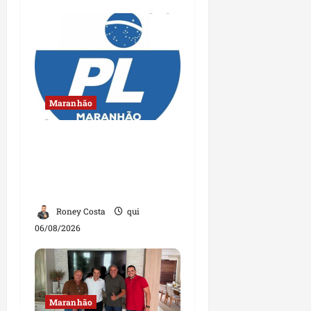
Maranhão
Conheça os candidatos
do PL que disputam
vagas para deputado
estadual
Roney Costa
qui
06/08/2026
Maranhão