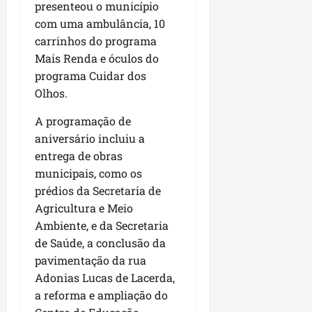
u
e
e
presenteou o município
i
l
p
a
g
f
s
com uma ambulância, 10
l
s
a
e
i
i
carrinhos do programa
qui
p
i
i
t
a
06/08/202
Mais Renda e óculos do
a
r
t
a
o
programa Cuidar dos
v
r
o
à
b
Olhos.
i
e
d
V
r
m
g
e
i
a
A programação de
e
u
L
l
s
aniversário incluiu a
n
l
a
a
e
entrega de obras
t
a
g
F
m
a
r
municipais, como os
o
u
P
d
i
d
prédios da Secretaria de
m
a
a
d
o
a
Agricultura e Meio
ç
s
a
s
c
o
Ambiente, e da Secretaria
e
d
R
ê
d
de Saúde, a conclusão da
m
e
o
o
pavimentação da rua
u
s
d
L
qua
Adonias Lucas de Lacerda,
m
e
r
05/08/202
u
ú
a reforma e ampliação do
m
i
m
n
r
g