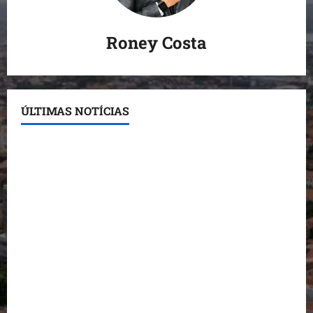
Roney Costa
ÚLTIMAS NOTÍCIAS
Conheça os candidatos do PL que disputam vagas
para deputado estadual
Detinha destaca trabalho social do Projeto Spartan
durante visita à Vila Fumacê
Dr. Hilton Gonçalo amplia base política com apoio
do prefeito de Lago dos Rodrigues
Fred Campos se manifesta sobre investigação e
nega irregularidades em repasse