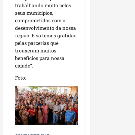
P
trabalhando muito pelos
a
seus municípios,
ç
comprometidos com o
o
desenvolvimento da nossa
d
região. E só temos gratidão
o
L
pelas parcerias que
u
trouxeram muitos
m
benefícios para nossa
i
cidade”.
a
r
Foto:
ter
04/08/202