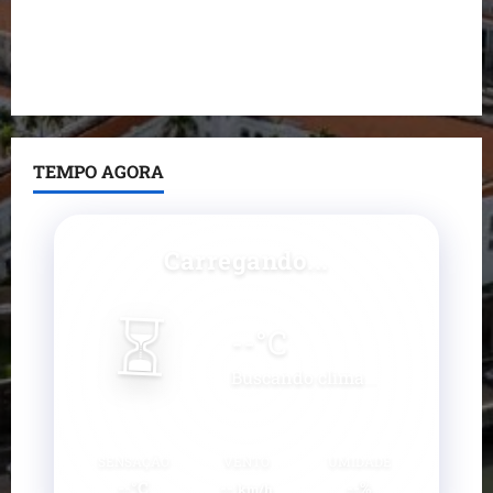
Prefeito Fred Campos entrega mais de 10 ruas
pavimentadas em um único dia e amplia obras em
Paço do Lumiar
TEMPO AGORA
Carregando...
⏳
--
°C
Buscando clima...
SENSAÇÃO
VENTO
UMIDADE
--°C
--
--%
km/h