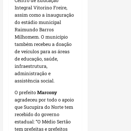
Centro de Educação
i
i
e
u
Integral Vitorino Freire,
a
c
p
e
r
assim como a inauguração
o
a
s
do estádio municipal
d
s
ter
Raimundo Barros
i
s
ter
04/08/202
Milhomem. O município
a
e
04/08/202
e
também recebeu a doação
a
de veículos para as áreas
ter
m
04/08/202
de educação, saúde,
p
infraestrutura,
l
administração e
i
assistência social.
a
o
O prefeito
Marcony
b
agradeceu por todo o apoio
r
que Sucupira do Norte tem
a
recebido do governo
s
e
estadual: “O Médio Sertão
m
tem prefeitas e prefeitos