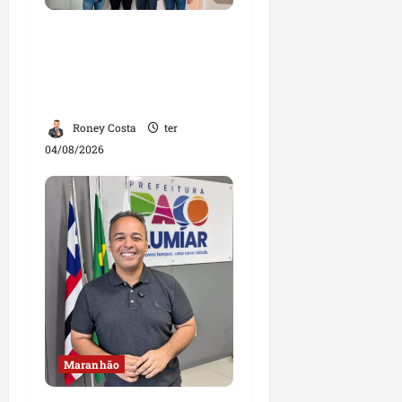
Dr. Hilton Gonçalo
amplia base política
com apoio do prefeito de
Lago dos Rodrigues
Roney Costa
ter
04/08/2026
Maranhão