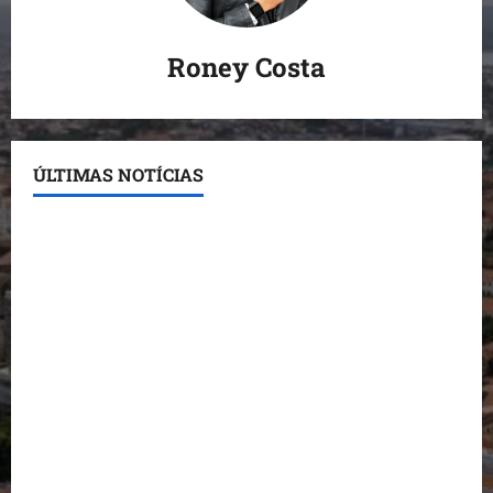
Roney Costa
ÚLTIMAS NOTÍCIAS
Conheça os candidatos do PL que disputam vagas
para deputado estadual
Detinha destaca trabalho social do Projeto Spartan
durante visita à Vila Fumacê
Dr. Hilton Gonçalo amplia base política com apoio
do prefeito de Lago dos Rodrigues
Fred Campos se manifesta sobre investigação e
nega irregularidades em repasse