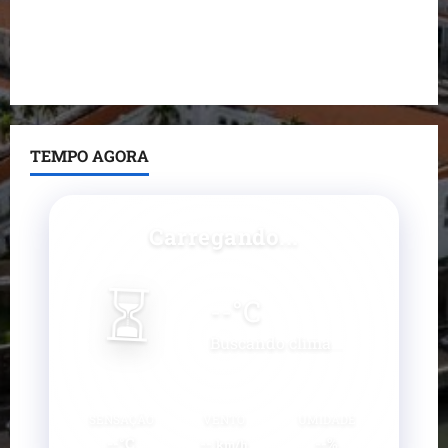
Prefeito Fred Campos entrega mais de 10 ruas
pavimentadas em um único dia e amplia obras em
Paço do Lumiar
TEMPO AGORA
Carregando...
⏳
--
°C
Buscando clima...
SENSAÇÃO
VENTO
UMIDADE
--°C
--
--%
km/h