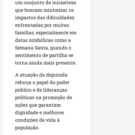
u
e
um conjunto de iniciativas
e
i
l
p
a
g
f
s
que buscam minimizar os
l
s
a
e
i
impactos das dificuldades
i
qui
p
i
i
t
a
06/08/202
enfrentadas por muitas
a
r
t
a
o
famílias, especialmente em
v
r
o
à
b
datas simbólicas como a
i
e
d
V
r
Semana Santa, quando o
m
g
e
i
a
e
u
sentimento de partilha se
L
l
s
n
l
a
torna ainda mais presente.
a
e
t
a
g
F
m
a
A atuação da deputada
r
o
u
P
d
i
d
reforça o papel do poder
m
a
a
d
o
a
público e de lideranças
ç
s
a
s
c
o
políticas na promoção de
e
d
R
ê
d
ações que garantam
m
e
o
o
dignidade e melhores
u
s
d
L
qua
condições de vida à
m
e
r
05/08/202
u
ú
população.
m
i
m
n
r
g