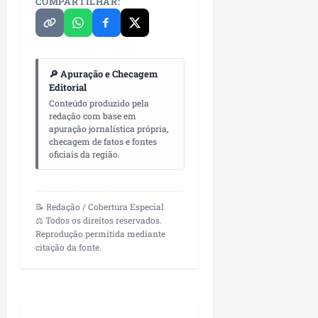
COMPARTILHAR:
P
a
ç
o
d
🔎 Apuração e Checagem
o
Editorial
L
Conteúdo produzido pela
u
redação com base em
apuração jornalística própria,
m
checagem de fatos e fontes
i
oficiais da região.
a
r
📝 Redação / Cobertura Especial
ter
⚖️ Todos os direitos reservados.
04/08/202
Reprodução permitida mediante
citação da fonte.