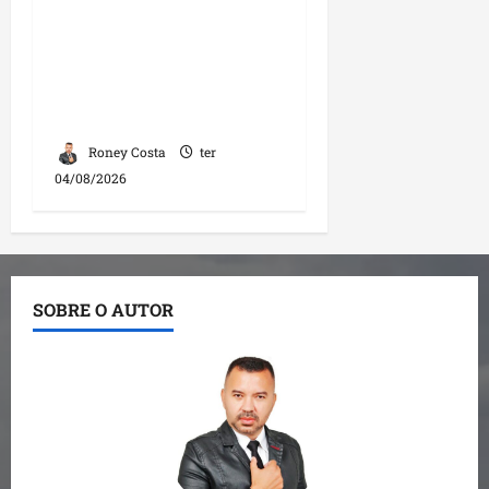
Fred Campos se
manifesta sobre
investigação e nega
irregularidades em
repasse
Roney Costa
ter
04/08/2026
SOBRE O AUTOR