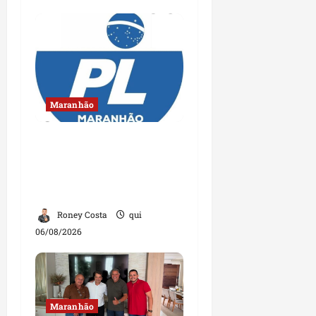
Maranhão
Conheça os candidatos
do PL que disputam
vagas para deputado
estadual
Roney Costa
qui
06/08/2026
Maranhão