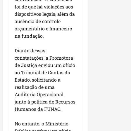
u
e
e
i
l
p
foi de que há violações aos
a
g
f
s
l
dispositivos legais, além da
s
a
e
i
i
qui
p
i
ausência de controle
i
t
a
06/08/202
a
r
t
orçamentário e financeiro
a
o
v
r
o
à
na fundação.
b
i
e
d
V
r
m
g
e
i
a
Diante dessas
e
u
L
l
s
constatações, a Promotora
n
l
a
a
e
de Justiça enviou um ofício
t
a
g
F
m
a
ao Tribunal de Contas do
r
o
u
P
d
i
d
Estado, solicitando a
m
a
a
d
o
a
realização de uma
ç
s
a
s
c
o
Auditoria Operacional
e
d
R
ê
d
junto à política de Recursos
m
e
o
o
Humanos da FUNAC.
u
s
d
L
qua
m
e
r
05/08/202
u
ú
No entanto, o Ministério
m
i
m
n
r
Público recebeu um ofício
g