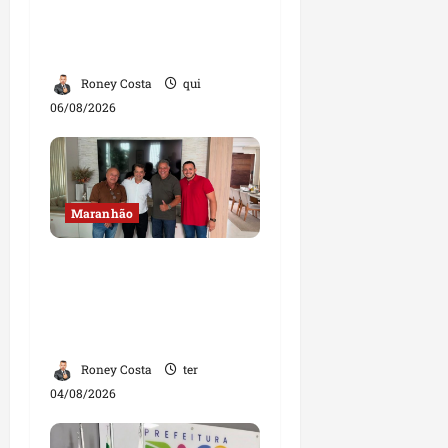
do PL que disputam
vagas para deputado
estadual
Roney Costa
qui
06/08/2026
Maranhão
Dr. Hilton Gonçalo
amplia base política
com apoio do prefeito de
Lago dos Rodrigues
Roney Costa
ter
04/08/2026