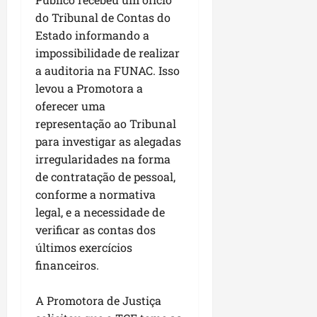
i
i
e
u
do Tribunal de Contas do
a
c
p
e
Estado informando a
r
o
a
s
impossibilidade de realizar
d
s
ter
a auditoria na FUNAC. Isso
i
s
ter
04/08/202
levou a Promotora a
a
e
04/08/202
oferecer uma
e
a
representação ao Tribunal
ter
m
04/08/202
para investigar as alegadas
p
irregularidades na forma
l
de contratação de pessoal,
i
conforme a normativa
a
legal, e a necessidade de
o
verificar as contas dos
b
r
últimos exercícios
a
financeiros.
s
e
A Promotora de Justiça
m