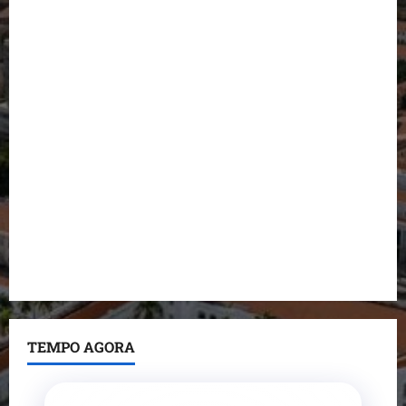
para deputado estadual
Detinha destaca trabalho social do Projeto Spartan
durante visita à Vila Fumacê
Dr. Hilton Gonçalo amplia base política com apoio
do prefeito de Lago dos Rodrigues
Fred Campos se manifesta sobre investigação e
nega irregularidades em repasse
Prefeito Fred Campos entrega mais de 10 ruas
pavimentadas em um único dia e amplia obras em
Paço do Lumiar
TEMPO AGORA