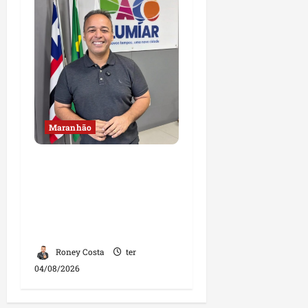
Maranhão
Fred Campos se
manifesta sobre
investigação e nega
irregularidades em
repasse
Roney Costa
ter
04/08/2026