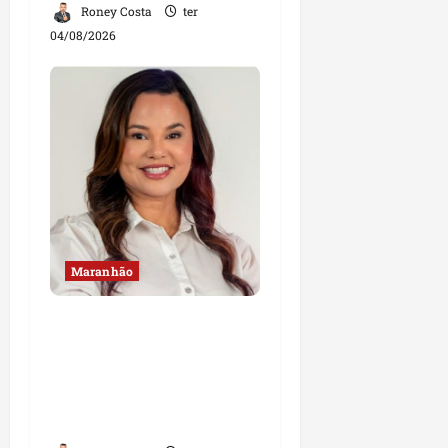
Roney Costa
ter
04/08/2026
Maranhão
Maedja Campos
confirma registro de
candidatura e reforça
compromisso com o
Maranhão