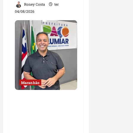
Roney Costa
ter
04/08/2026
Maranhão
Fred Campos se
manifesta sobre
investigação e nega
irregularidades em
repasse