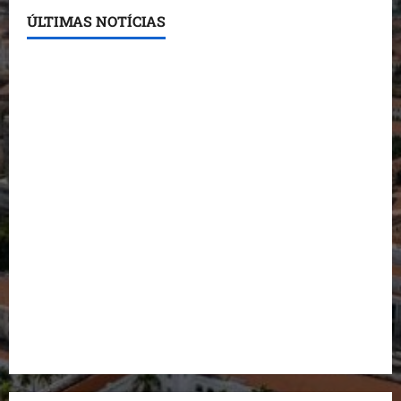
ÚLTIMAS NOTÍCIAS
Detinha destaca trabalho social do Projeto Spartan
durante visita à Vila Fumacê
Dr. Hilton Gonçalo amplia base política com apoio
do prefeito de Lago dos Rodrigues
Fred Campos se manifesta sobre investigação e
nega irregularidades em repasse
Prefeito Fred Campos entrega mais de 10 ruas
pavimentadas em um único dia e amplia obras em
Paço do Lumiar
Maedja Campos confirma registro de candidatura e
reforça compromisso com o Maranhão