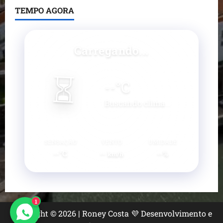
TEMPO AGORA
Carregando...
⏳
--
°C
Buscando clima...
SENSAÇÃO
VENTO
UMIDADE
--°C
--
--%
km/h
1
Copyright © 2026 | Roney Costa 💜 Desenvolvimento e