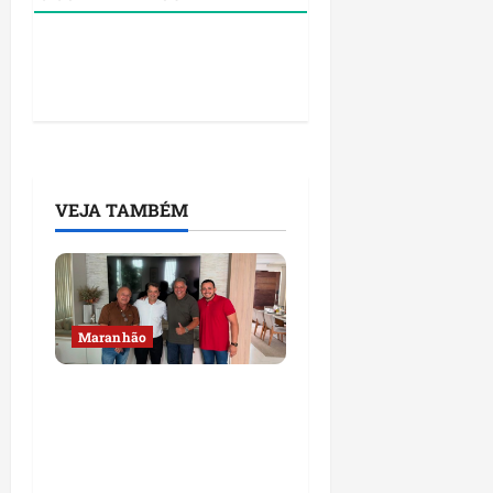
VEJA TAMBÉM
Maranhão
Dr. Hilton Gonçalo
amplia base política
com apoio do prefeito de
Lago dos Rodrigues