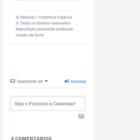
L
u
m
📝 Redação / Cobertura Especial
⚖️ Todos os direitos reservados.
i
Reprodução permitida mediante
a
citação da fonte.
r
ter
04/08/202
Inscrever-se
Acessar
0
COMENTÁRIOS