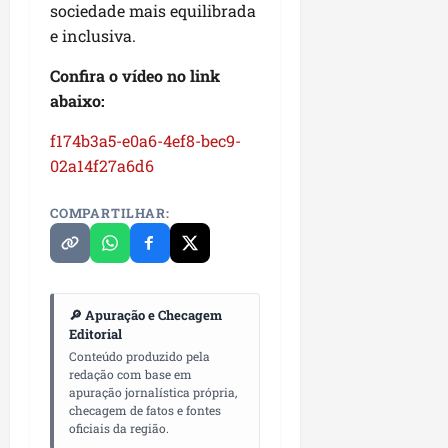
04/08/202
sociedade mais equilibrada
m
e
e inclusiva.
i
a
ter
s
m
04/08/202
Confira o vídeo no link
s
p
abaixo:
o
l
c
i
f174b3a5-e0a6-4ef8-bec9-
o
a
02a14f27a6d6
m
o
o
b
COMPARTILHAR:
M
r
a
a
r
s
a
e
n
m
🔎 Apuração e Checagem
h
P
Editorial
ã
a
Conteúdo produzido pela
o
ç
redação com base em
o
apuração jornalística própria,
checagem de fatos e fontes
d
seg
oficiais da região.
o
03/08/202